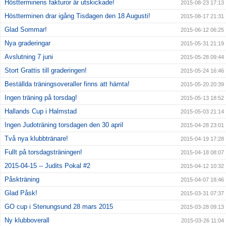
Höstterminens fakturor är utskickade!
2015-08-23 17:13
Höstterminen drar igång Tisdagen den 18 Augusti!
2015-08-17 21:31
Glad Sommar!
2015-06-12 06:25
Nya graderingar
2015-05-31 21:19
Avslutning 7 juni
2015-05-28 09:44
Stort Grattis till graderingen!
2015-05-24 16:46
Beställda träningsoveraller finns att hämta!
2015-05-20 20:39
Ingen träning på torsdag!
2015-05-13 18:52
Hallands Cup i Halmstad
2015-05-03 21:14
Ingen Judoträning torsdagen den 30 april
2015-04-28 23:01
Två nya klubbtränare!
2015-04-19 17:28
Fullt på torsdagsträningen!
2015-04-18 08:07
2015-04-15 -- Judits Pokal #2
2015-04-12 10:32
Påskträning
2015-04-07 18:46
Glad Påsk!
2015-03-31 07:37
GO cup i Stenungsund 28 mars 2015
2015-03-28 09:13
Ny klubboverall
2015-03-26 11:04