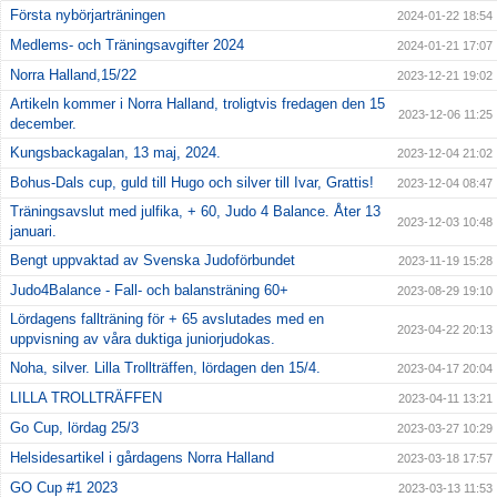
Första nybörjarträningen
2024-01-22 18:54
Medlems- och Träningsavgifter 2024
2024-01-21 17:07
Norra Halland,15/22
2023-12-21 19:02
Artikeln kommer i Norra Halland, troligtvis fredagen den 15
2023-12-06 11:25
december.
Kungsbackagalan, 13 maj, 2024.
2023-12-04 21:02
Bohus-Dals cup, guld till Hugo och silver till Ivar, Grattis!
2023-12-04 08:47
Träningsavslut med julfika, + 60, Judo 4 Balance. Åter 13
2023-12-03 10:48
januari.
Bengt uppvaktad av Svenska Judoförbundet
2023-11-19 15:28
Judo4Balance - Fall- och balansträning 60+
2023-08-29 19:10
Lördagens fallträning för + 65 avslutades med en
2023-04-22 20:13
uppvisning av våra duktiga juniorjudokas.
Noha, silver. Lilla Trollträffen, lördagen den 15/4.
2023-04-17 20:04
LILLA TROLLTRÄFFEN
2023-04-11 13:21
Go Cup, lördag 25/3
2023-03-27 10:29
Helsidesartikel i gårdagens Norra Halland
2023-03-18 17:57
GO Cup #1 2023
2023-03-13 11:53