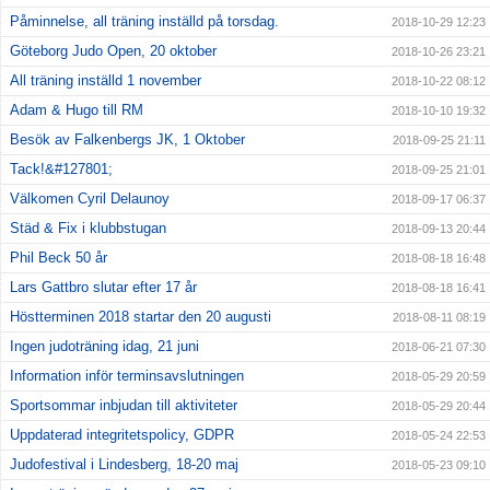
Påminnelse, all träning inställd på torsdag.
2018-10-29 12:23
Göteborg Judo Open, 20 oktober
2018-10-26 23:21
All träning inställd 1 november
2018-10-22 08:12
Adam & Hugo till RM
2018-10-10 19:32
Besök av Falkenbergs JK, 1 Oktober
2018-09-25 21:11
Tack!&#127801;
2018-09-25 21:01
Välkomen Cyril Delaunoy
2018-09-17 06:37
Städ & Fix i klubbstugan
2018-09-13 20:44
Phil Beck 50 år
2018-08-18 16:48
Lars Gattbro slutar efter 17 år
2018-08-18 16:41
Höstterminen 2018 startar den 20 augusti
2018-08-11 08:19
Ingen judoträning idag, 21 juni
2018-06-21 07:30
Information inför terminsavslutningen
2018-05-29 20:59
Sportsommar inbjudan till aktiviteter
2018-05-29 20:44
Uppdaterad integritetspolicy, GDPR
2018-05-24 22:53
Judofestival i Lindesberg, 18-20 maj
2018-05-23 09:10