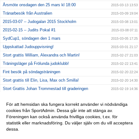
Årsmöte onsdagen den 25 mars kl 18:00
2015-03-13 13:53
Tränarbesök från Australien
2015-03-09 19:04
2015-03-07 -- Judogalan 2015 Stockholm
2015-03-08 13:01
2015-02-15 -- Judits Pokal #1
2015-03-08 07:11
SydCup1, söndagen den 1 mars
2015-03-05 17:25
Uppskattad Judouppvisning!
2015-03-01 21:17
Stort grattis William, Alexandra och Martin!
2015-02-27 21:03
Träningsläger på Frölunda judoklubb!
2015-02-22 13:41
Fint besök på söndagsträningen
2015-02-20 22:24
Stort grattis till Elin, Lisa, Max och Smilla!
2015-02-20 14:30
Stort Grattis Johan Trommestad till graderingen
2015-02-19 14:36
Stort grattis till William, Thim, Alvin, Vilgot!
2015-02-10 14:32
För att hemsidan ska fungera korrekt använder vi nödvändiga
Se hit tjejer!
2015-01-15 23:37
cookies från SportAdmin. Dessa går inte att stänga av.
Nytt tränings schema för VT 2015 börjar att gälla den 20
Föreningen kan också använda frivilliga cookies, t.ex. för
2015-01-14 23:35
januari 2015
statistik eller marknadsföring. Du väljer själv om du vill acceptera
dessa.
Anpassa dina val