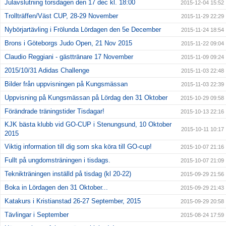
Julavslutning torsdagen den 17 dec kl. 18:00
2015-12-04 15:52
Trollträffen/Väst CUP, 28-29 November
2015-11-29 22:29
Nybörjartävling i Frölunda Lördagen den 5e December
2015-11-24 18:54
Brons i Göteborgs Judo Open, 21 Nov 2015
2015-11-22 09:04
Claudio Reggiani - gästtränare 17 November
2015-11-09 09:24
2015/10/31 Adidas Challenge
2015-11-03 22:48
Bilder från uppvisningen på Kungsmässan
2015-11-03 22:39
Uppvisning på Kungsmässan på Lördag den 31 Oktober
2015-10-29 09:58
Förändrade träningstider Tisdagar!
2015-10-13 22:16
KJK bästa klubb vid GO-CUP i Stenungsund, 10 Oktober
2015-10-11 10:17
2015
Viktig information till dig som ska köra till GO-cup!
2015-10-07 21:16
Fullt på ungdomsträningen i tisdags.
2015-10-07 21:09
Teknikträningen inställd på tisdag (kl 20-22)
2015-09-29 21:56
Boka in Lördagen den 31 Oktober...
2015-09-29 21:43
Katakurs i Kristianstad 26-27 September, 2015
2015-09-29 20:58
Tävlingar i September
2015-08-24 17:59