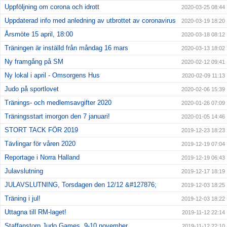
Uppföljning om corona och idrott
2020-03-25 08:44
Uppdaterad info med anledning av utbrottet av coronavirus
2020-03-19 18:20
Årsmöte 15 april, 18:00
2020-03-18 08:12
Träningen är inställd från måndag 16 mars
2020-03-13 18:02
Ny framgång på SM
2020-02-12 09:41
Ny lokal i april - Omsorgens Hus
2020-02-09 11:13
Judo på sportlovet
2020-02-06 15:39
Tränings- och medlemsavgifter 2020
2020-01-26 07:09
Träningsstart imorgon den 7 januari!
2020-01-05 14:46
STORT TACK FÖR 2019
2019-12-23 18:23
Tävlingar för våren 2020
2019-12-19 07:04
Reportage i Norra Halland
2019-12-19 06:43
Julavslutning
2019-12-17 18:19
JULAVSLUTNING, Torsdagen den 12/12 &#127876;
2019-12-03 18:25
Träning i jul!
2019-12-03 18:22
Uttagna till RM-laget!
2019-11-12 22:14
Staffanstorp Judo Games, 9-10 november
2019-11-12 22:10