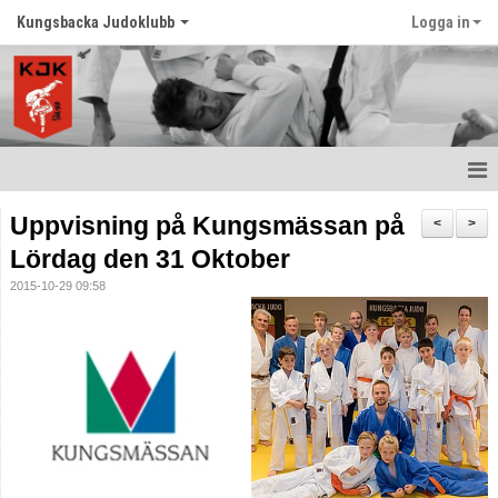
Kungsbacka Judoklubb
Logga in
Hem
Uppvisning på Kungsmässan på
<
>
Lördag den 31 Oktober
Prova Judo
2015-10-29 09:58
Balansträning för vuxna
Senast nytt
Schema
Tävlingar
Judo ordlista