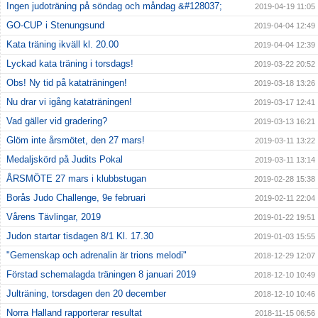
Ingen judoträning på söndag och måndag &#128037;
2019-04-19 11:05
GO-CUP i Stenungsund
2019-04-04 12:49
Kata träning ikväll kl. 20.00
2019-04-04 12:39
Lyckad kata träning i torsdags!
2019-03-22 20:52
Obs! Ny tid på kataträningen!
2019-03-18 13:26
Nu drar vi igång kataträningen!
2019-03-17 12:41
Vad gäller vid gradering?
2019-03-13 16:21
Glöm inte årsmötet, den 27 mars!
2019-03-11 13:22
Medaljskörd på Judits Pokal
2019-03-11 13:14
ÅRSMÖTE 27 mars i klubbstugan
2019-02-28 15:38
Borås Judo Challenge, 9e februari
2019-02-11 22:04
Vårens Tävlingar, 2019
2019-01-22 19:51
Judon startar tisdagen 8/1 Kl. 17.30
2019-01-03 15:55
"Gemenskap och adrenalin är trions melodi"
2018-12-29 12:07
Förstad schemalagda träningen 8 januari 2019
2018-12-10 10:49
Julträning, torsdagen den 20 december
2018-12-10 10:46
Norra Halland rapporterar resultat
2018-11-15 06:56