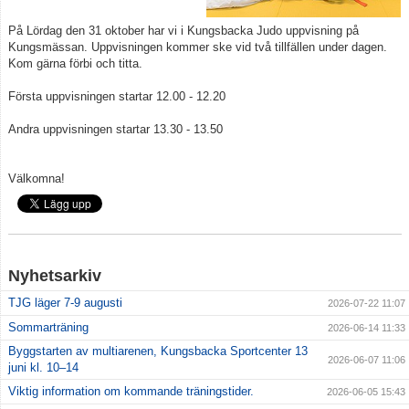
På Lördag den 31 oktober har vi i Kungsbacka Judo uppvisning på
Klubbkläder
Kungsmässan. Uppvisningen kommer ske vid två tillfällen under dagen.
Kom gärna förbi och titta.
Om klubben
Första uppvisningen startar 12.00 - 12.20
Gradering
Andra uppvisningen startar 13.30 - 13.50
Bildgalleri
Välkomna!
styrelse
Drogpolicy
Nyhetsarkiv
TJG läger 7-9 augusti
2026-07-22 11:07
Sommarträning
2026-06-14 11:33
Byggstarten av multiarenen, Kungsbacka Sportcenter 13
2026-06-07 11:06
juni kl. 10–14
Viktig information om kommande träningstider.
2026-06-05 15:43