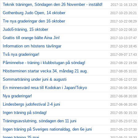
Teknik träningen, Söndagen den 26 November - inställd!
2017-11-16 13:29
Gothenburg Judo Open, 14 oktober
2017-10-23 20:21
Tre nya graderingar den 16 oktober
2017-10-22 08:29
Judo5-träning, 15 oktober
2017-10-22 08:10
Grattis till orange bälte Aina Jin!
2017-10-13 07:47
Information om höstens tävlingar
2017-10-03 18:45
Två nya graderingar!
2017-09-07 17:43
Påminnelse - träning i klubbstugan på söndag!
2017-08-22 19:58
Höstterminen startar vecka 34, måndag 21 aug.
2017-08-05 10:01
Sommarträning under juni & augusti
2017-06-12 07:20
En minnesvärd resa till Kodokan i Japan/Tokyo
2017-06-08 20:56
Nya graderingar!
2017-06-08 20:08
Lindesbergs judofestival 2-4 juni
2017-06-06 20:40
Ingen träning på söndag!
2017-05-30 15:33
Träningsavslutning, söndagen den 11 juni
2017-05-23 07:32
Ingen träning på Sveriges nationaldag, den 6e juni
2017-05-23 07:30
Ingen träning 25 maj
2017-05-21 15:33