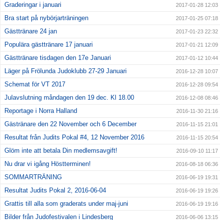
Graderingar i januari
2017-01-28 12:03
Bra start på nybörjarträningen
2017-01-25 07:18
Gästtränare 24 jan
2017-01-23 22:32
Populära gästtränare 17 januari
2017-01-21 12:09
Gästtränare tisdagen den 17e Januari
2017-01-12 10:44
Läger på Frölunda Judoklubb 27-29 Januari
2016-12-28 10:07
Schemat för VT 2017
2016-12-28 09:54
Julavslutning måndagen den 19 dec. Kl 18.00
2016-12-08 08:46
Reportage i Norra Halland
2016-11-30 21:16
Gästränare den 22 November och 6 December
2016-11-15 21:01
Resultat från Judits Pokal #4, 12 November 2016
2016-11-15 20:54
Glöm inte att betala Din medlemsavgift!
2016-09-10 11:17
Nu drar vi igång Höstterminen!
2016-08-18 06:36
SOMMARTRÄNING
2016-06-19 19:31
Resultat Judits Pokal 2, 2016-06-04
2016-06-19 19:26
Grattis till alla som graderats under maj-juni
2016-06-19 19:16
Bilder från Judofestivalen i Lindesberg
2016-06-06 13:15