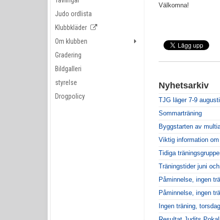
Tävlingar
Välkomna!
Judo ordlista
Klubbkläder
Om klubben
Gradering
Bildgalleri
styrelse
Nyhetsarkiv
Drogpolicy
TJG läger 7-9 augusti
Sommarträning
Byggstarten av multi
Viktig information o
Tidiga träningsgruppe
Träningstider juni och
Påminnelse, ingen tr
Påminnelse, ingen trä
Ingen träning, torsda
Resultat Judits Pokal