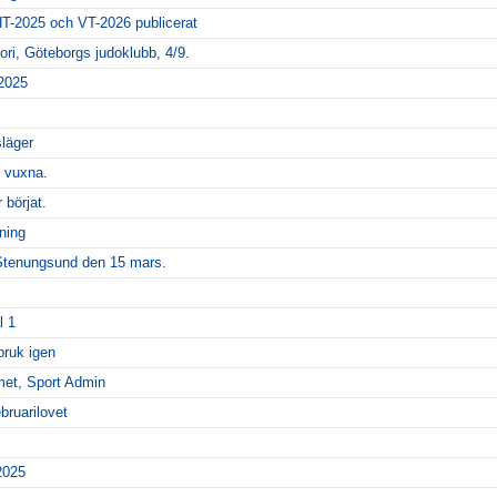
T-2025 och VT-2026 publicerat
ori, Göteborgs judoklubb, 4/9.
 2025
släger
 vuxna.
börjat.
ning
Stenungsund den 15 mars.
l 1
 bruk igen
met, Sport Admin
bruarilovet
2025