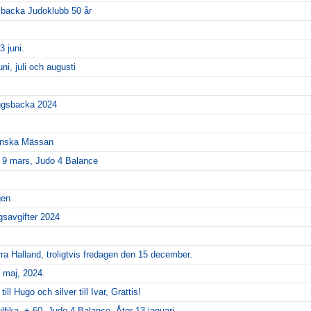
sbacka Judoklubb 50 år
3 juni.
uni, juli och augusti
ngsbacka 2024
venska Mässan
 9 mars, Judo 4 Balance
gen
savgifter 2024
ra Halland, troligtvis fredagen den 15 december.
 maj, 2024.
ll Hugo och silver till Ivar, Grattis!
lfika, + 60, Judo 4 Balance. Åter 13 januari.