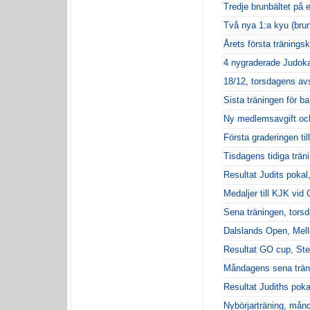
Tredje brunbältet på 
Två nya 1:a kyu (brunt
Årets första träningsk
4 nygraderade Judok
18/12, torsdagens avs
Sista träningen för ba
Ny medlemsavgift och
Första graderingen til
Tisdagens tidiga trän
Resultat Judits pokal
Medaljer till KJK vid
Sena träningen, tors
Dalslands Open, Mell
Resultat GO cup, Ste
Måndagens sena trän
Resultat Judiths poka
Nybörjarträning, mån