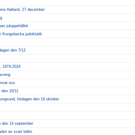
Norra Halland, 27 december.
ng
nan juluppehållet
la i Kungsbacka judoklubb
rdagen den 7/12
e, 1974-2024
avning
mnat oss.
n den 10/11
ungsund, lördagen den 19 oktober
en den 14 september
den av svart bälte.