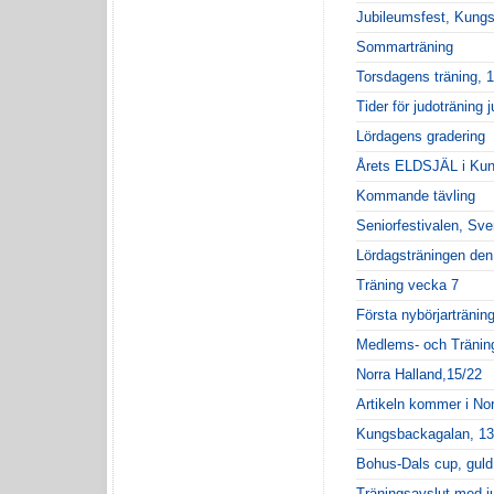
Jubileumsfest, Kung
Sommarträning
Torsdagens träning, 1
Tider för judoträning j
Lördagens gradering
Årets ELDSJÄL i Ku
Kommande tävling
Seniorfestivalen, S
Lördagsträningen den
Träning vecka 7
Första nybörjartränin
Medlems- och Träning
Norra Halland,15/22
Artikeln kommer i Nor
Kungsbackagalan, 13
Bohus-Dals cup, guld ti
Träningsavslut med ju