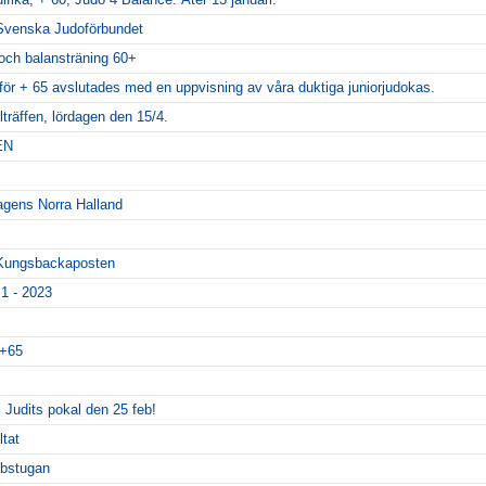
Svenska Judoförbundet
 och balansträning 60+
 för + 65 avslutades med en uppvisning av våra duktiga juniorjudokas.
llträffen, lördagen den 15/4.
EN
dagens Norra Halland
i Kungsbackaposten
 1 - 2023
 +65
l Judits pokal den 25 feb!
ltat
bbstugan