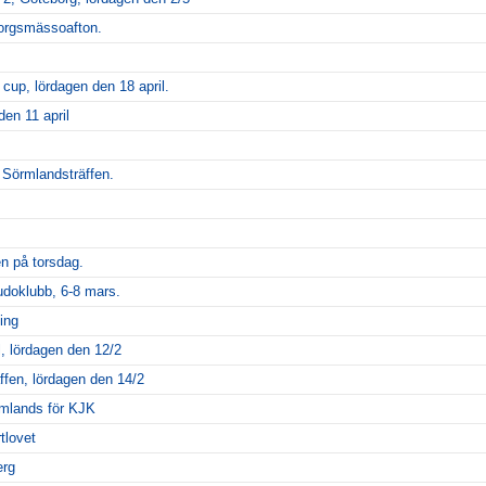
borgsmässoafton.
cup, lördagen den 18 april.
den 11 april
Sörmlandsträffen.
n på torsdag.
udoklubb, 6-8 mars.
ing
l, lördagen den 12/2
äffen, lördagen den 14/2
mlands för KJK
tlovet
erg