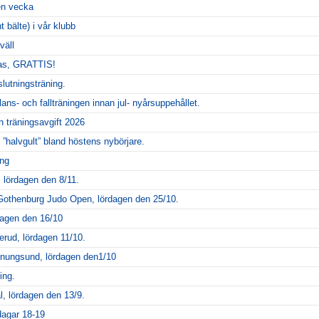
en vecka
 bälte) i vår klubb
väll
as, GRATTIS!
lutningsträning.
lans- och fallträningen innan jul- nyårsuppehållet.
 träningsavgift 2026
l ”halvgult” bland höstens nybörjare.
ing
, lördagen den 8/11.
 Gothenburg Judo Open, lördagen den 25/10.
dagen den 16/10
erud, lördagen 11/10.
nungsund, lördagen den1/10
ing.
l, lördagen den 13/9.
dagar 18-19