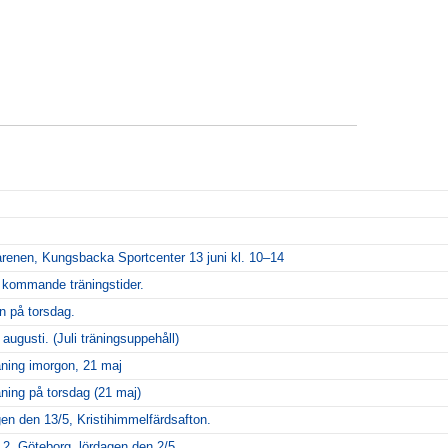
arenen, Kungsbacka Sportcenter 13 juni kl. 10–14
m kommande träningstider.
n på torsdag.
 augusti. (Juli träningsuppehåll)
äning imorgon, 21 maj
ning på torsdag (21 maj)
gen den 13/5, Kristihimmelfärdsafton.
 2, Göteborg, lördagen den 2/5