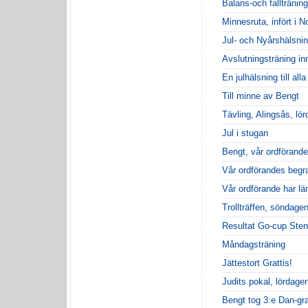
Balans-och fallträning
Minnesruta, infört i 
Jul- och Nyårshälsni
Avslutningsträning in
En julhälsning till al
Till minne av Bengt
Tävling, Alingsås, lö
Jul i stugan
Bengt, vår ordförand
Vår ordförandes begr
Vår ordförande har lä
Trollträffen, söndage
Resultat Go-cup Sten
Måndagsträning
Jättestort Grattis!
Judits pokal, lördag
Bengt tog 3:e Dan-gra