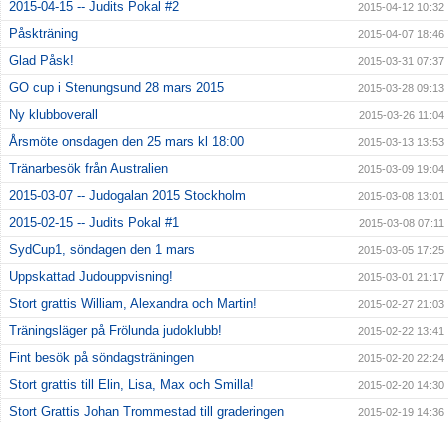
2015-04-15 -- Judits Pokal #2
2015-04-12 10:32
Påskträning
2015-04-07 18:46
Glad Påsk!
2015-03-31 07:37
GO cup i Stenungsund 28 mars 2015
2015-03-28 09:13
Ny klubboverall
2015-03-26 11:04
Årsmöte onsdagen den 25 mars kl 18:00
2015-03-13 13:53
Tränarbesök från Australien
2015-03-09 19:04
2015-03-07 -- Judogalan 2015 Stockholm
2015-03-08 13:01
2015-02-15 -- Judits Pokal #1
2015-03-08 07:11
SydCup1, söndagen den 1 mars
2015-03-05 17:25
Uppskattad Judouppvisning!
2015-03-01 21:17
Stort grattis William, Alexandra och Martin!
2015-02-27 21:03
Träningsläger på Frölunda judoklubb!
2015-02-22 13:41
Fint besök på söndagsträningen
2015-02-20 22:24
Stort grattis till Elin, Lisa, Max och Smilla!
2015-02-20 14:30
Stort Grattis Johan Trommestad till graderingen
2015-02-19 14:36
Stort grattis till William, Thim, Alvin, Vilgot!
2015-02-10 14:32