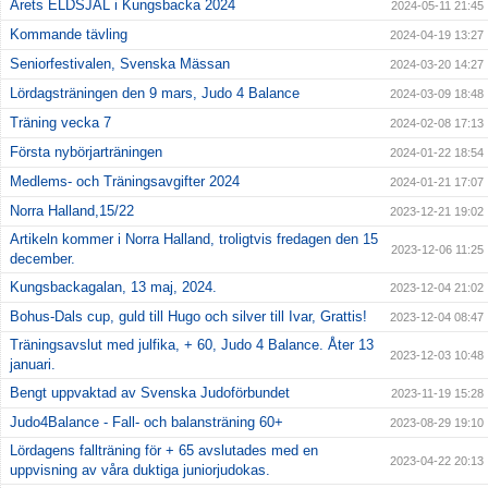
Årets ELDSJÄL i Kungsbacka 2024
2024-05-11 21:45
Kommande tävling
2024-04-19 13:27
Seniorfestivalen, Svenska Mässan
2024-03-20 14:27
Lördagsträningen den 9 mars, Judo 4 Balance
2024-03-09 18:48
Träning vecka 7
2024-02-08 17:13
Första nybörjarträningen
2024-01-22 18:54
Medlems- och Träningsavgifter 2024
2024-01-21 17:07
Norra Halland,15/22
2023-12-21 19:02
Artikeln kommer i Norra Halland, troligtvis fredagen den 15
2023-12-06 11:25
december.
Kungsbackagalan, 13 maj, 2024.
2023-12-04 21:02
Bohus-Dals cup, guld till Hugo och silver till Ivar, Grattis!
2023-12-04 08:47
Träningsavslut med julfika, + 60, Judo 4 Balance. Åter 13
2023-12-03 10:48
januari.
Bengt uppvaktad av Svenska Judoförbundet
2023-11-19 15:28
Judo4Balance - Fall- och balansträning 60+
2023-08-29 19:10
Lördagens fallträning för + 65 avslutades med en
2023-04-22 20:13
uppvisning av våra duktiga juniorjudokas.