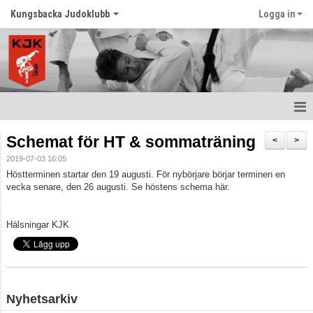
Kungsbacka Judoklubb
Logga in
Hem
Schemat för HT & sommaträning
<
>
2019-07-03 16:05
Prova Judo
Höstterminen startar den 19 augusti. För nybörjare börjar terminen en
vecka senare, den 26 augusti. Se höstens schema
här
.
Balansträning för vuxna
Senast nytt
Hälsningar KJK
Schema
Tävlingar
Nyhetsarkiv
Judo ordlista