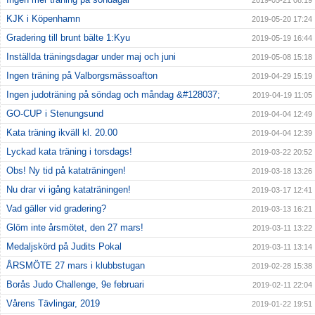
2019-05-21 08:19
KJK i Köpenhamn
2019-05-20 17:24
Gradering till brunt bälte 1:Kyu
2019-05-19 16:44
Inställda träningsdagar under maj och juni
2019-05-08 15:18
Ingen träning på Valborgsmässoafton
2019-04-29 15:19
Ingen judoträning på söndag och måndag &#128037;
2019-04-19 11:05
GO-CUP i Stenungsund
2019-04-04 12:49
Kata träning ikväll kl. 20.00
2019-04-04 12:39
Lyckad kata träning i torsdags!
2019-03-22 20:52
Obs! Ny tid på kataträningen!
2019-03-18 13:26
Nu drar vi igång kataträningen!
2019-03-17 12:41
Vad gäller vid gradering?
2019-03-13 16:21
Glöm inte årsmötet, den 27 mars!
2019-03-11 13:22
Medaljskörd på Judits Pokal
2019-03-11 13:14
ÅRSMÖTE 27 mars i klubbstugan
2019-02-28 15:38
Borås Judo Challenge, 9e februari
2019-02-11 22:04
Vårens Tävlingar, 2019
2019-01-22 19:51