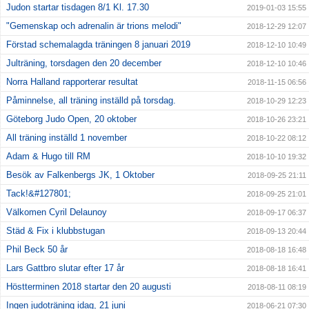
Judon startar tisdagen 8/1 Kl. 17.30
2019-01-03 15:55
"Gemenskap och adrenalin är trions melodi"
2018-12-29 12:07
Förstad schemalagda träningen 8 januari 2019
2018-12-10 10:49
Julträning, torsdagen den 20 december
2018-12-10 10:46
Norra Halland rapporterar resultat
2018-11-15 06:56
Påminnelse, all träning inställd på torsdag.
2018-10-29 12:23
Göteborg Judo Open, 20 oktober
2018-10-26 23:21
All träning inställd 1 november
2018-10-22 08:12
Adam & Hugo till RM
2018-10-10 19:32
Besök av Falkenbergs JK, 1 Oktober
2018-09-25 21:11
Tack!&#127801;
2018-09-25 21:01
Välkomen Cyril Delaunoy
2018-09-17 06:37
Städ & Fix i klubbstugan
2018-09-13 20:44
Phil Beck 50 år
2018-08-18 16:48
Lars Gattbro slutar efter 17 år
2018-08-18 16:41
Höstterminen 2018 startar den 20 augusti
2018-08-11 08:19
Ingen judoträning idag, 21 juni
2018-06-21 07:30