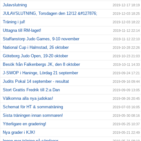
Julavslutning
2019-12-17 18:19
JULAVSLUTNING, Torsdagen den 12/12 &#127876;
2019-12-03 18:25
Träning i jul!
2019-12-03 18:22
Uttagna till RM-laget!
2019-11-12 22:14
Staffanstorp Judo Games, 9-10 november
2019-11-12 22:10
National Cup i Halmstad, 26 oktober
2019-10-28 22:26
Göteborg Judo Open, 19-20 oktober
2019-10-23 21:03
Besök från Falkenbergs JK, den 8 oktober
2019-10-11 14:33
J-SWOP i Haninge, Lördag 21 september
2019-09-24 17:21
Judits Pokal 14 september - resultat
2019-09-16 09:44
Stort Grattis Fredrik till 2:a Dan
2019-09-09 13:05
Välkomna alla nya judokas!
2019-08-26 20:45
Schemat för HT & sommaträning
2019-07-03 16:05
Sista träningen innan sommaren!
2019-05-30 08:16
Ytterligare en gradering!
2019-05-25 10:37
Nya grader i KJK!
2019-05-21 22:49
Ingen mer träning på söndagar