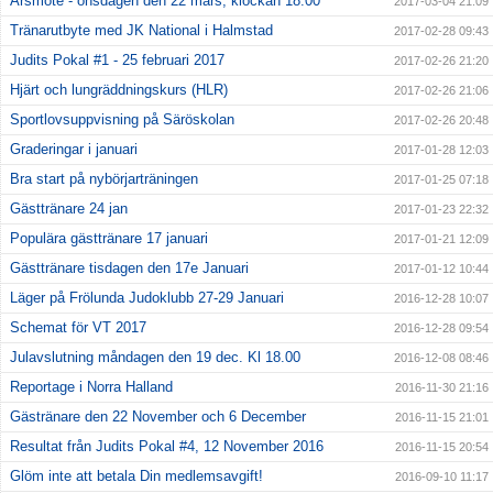
Årsmöte - onsdagen den 22 mars, klockan 18.00
2017-03-04 21:09
Tränarutbyte med JK National i Halmstad
2017-02-28 09:43
Judits Pokal #1 - 25 februari 2017
2017-02-26 21:20
Hjärt och lungräddningskurs (HLR)
2017-02-26 21:06
Sportlovsuppvisning på Säröskolan
2017-02-26 20:48
Graderingar i januari
2017-01-28 12:03
Bra start på nybörjarträningen
2017-01-25 07:18
Gästtränare 24 jan
2017-01-23 22:32
Populära gästtränare 17 januari
2017-01-21 12:09
Gästtränare tisdagen den 17e Januari
2017-01-12 10:44
Läger på Frölunda Judoklubb 27-29 Januari
2016-12-28 10:07
Schemat för VT 2017
2016-12-28 09:54
Julavslutning måndagen den 19 dec. Kl 18.00
2016-12-08 08:46
Reportage i Norra Halland
2016-11-30 21:16
Gästränare den 22 November och 6 December
2016-11-15 21:01
Resultat från Judits Pokal #4, 12 November 2016
2016-11-15 20:54
Glöm inte att betala Din medlemsavgift!
2016-09-10 11:17