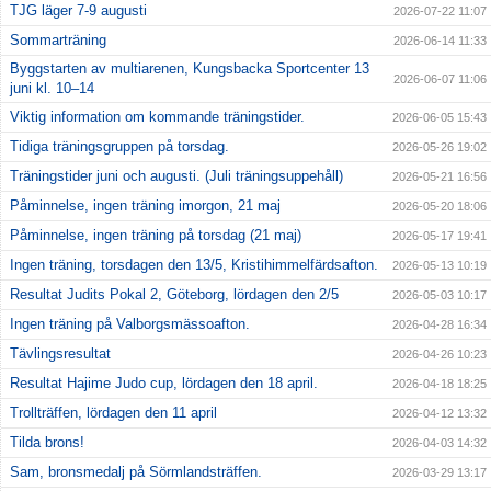
TJG läger 7-9 augusti
2026-07-22 11:07
Sommarträning
2026-06-14 11:33
Klubbkläder
Byggstarten av multiarenen, Kungsbacka Sportcenter 13
2026-06-07 11:06
juni kl. 10–14
Om klubben
Viktig information om kommande träningstider.
2026-06-05 15:43
Gradering
Tidiga träningsgruppen på torsdag.
2026-05-26 19:02
Träningstider juni och augusti. (Juli träningsuppehåll)
2026-05-21 16:56
Bildgalleri
Påminnelse, ingen träning imorgon, 21 maj
2026-05-20 18:06
Påminnelse, ingen träning på torsdag (21 maj)
styrelse
2026-05-17 19:41
Ingen träning, torsdagen den 13/5, Kristihimmelfärdsafton.
2026-05-13 10:19
Drogpolicy
Resultat Judits Pokal 2, Göteborg, lördagen den 2/5
2026-05-03 10:17
Ingen träning på Valborgsmässoafton.
2026-04-28 16:34
Tävlingsresultat
2026-04-26 10:23
Resultat Hajime Judo cup, lördagen den 18 april.
2026-04-18 18:25
Trollträffen, lördagen den 11 april
2026-04-12 13:32
Tilda brons!
2026-04-03 14:32
Sam, bronsmedalj på Sörmlandsträffen.
2026-03-29 13:17