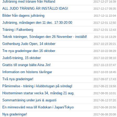
Julträning med tränare från Holland
2017-12-27 16:39
ALL JUDO TRÄNING ÄR INSTÄLLD IDAG!
2017-12-17 09:35
Bilder från dagens julträning
2017-12-11 22:04
Julträning, måndagen den 11 dec. 17:30-20:00
2017-12-01 12:50
Träning i Falkenberg
2017-12-01 12:43
Teknik träningen, Söndagen den 26 November - inställd!
2017-11-16 13:29
Gothenburg Judo Open, 14 oktober
2017-10-23 20:21
Tre nya graderingar den 16 oktober
2017-10-22 08:29
Judo5-träning, 15 oktober
2017-10-22 08:10
Grattis till orange bälte Aina Jin!
2017-10-13 07:47
Information om höstens tävlingar
2017-10-03 18:45
Två nya graderingar!
2017-09-07 17:43
Påminnelse - träning i klubbstugan på söndag!
2017-08-22 19:58
Höstterminen startar vecka 34, måndag 21 aug.
2017-08-05 10:01
Sommarträning under juni & augusti
2017-06-12 07:20
En minnesvärd resa till Kodokan i Japan/Tokyo
2017-06-08 20:56
Nya graderingar!
2017-06-08 20:08