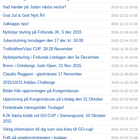
Vad händer på Judon nästa vecka?
2016-01-13 19:50
God Jul & Gott Nytt År!
2015-12-22 21:05
Julklapps tips!
2015-12-13 21:36
Nybörjar tävling på Frölunda JK, 5 dec 2015
2015-12-09 16:49
Julavslutning torsdagen den 17 dec kl. 18:00
2015-12-04 15:52
Trollträffen/Väst CUP, 28-29 November
2015-11-29 22:29
Nybörjartävling i Frölunda Lördagen den 5e December
2015-11-24 18:54
Brons i Göteborgs Judo Open, 21 Nov 2015
2015-11-22 09:04
Claudio Reggiani - gästtränare 17 November
2015-11-09 09:24
2015/10/31 Adidas Challenge
2015-11-03 22:48
Bilder från uppvisningen på Kungsmässan
2015-11-03 22:39
Uppvisning på Kungsmässan på Lördag den 31 Oktober
2015-10-29 09:58
Förändrade träningstider Tisdagar!
2015-10-13 22:16
KJK bästa klubb vid GO-CUP i Stenungsund, 10 Oktober
2015-10-11 10:17
2015
Viktig information till dig som ska köra till GO-cup!
2015-10-07 21:16
Fullt på ungdomsträningen i tisdags.
2015-10-07 21:09