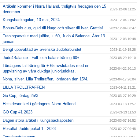
Artikeln kommer i Norra Halland, troligtvis fredagen den 15
2023-12-06 11:25
december.
Kungsbackagalan, 13 maj, 2024.
2023-12-04 21:02
Bohus-Dals cup, guld till Hugo och silver till Ivar, Grattis!
2023-12-04 08:47
Träningsavslut med julfika, + 60, Judo 4 Balance. Åter 13
2023-12-03 10:48
januari.
Bengt uppvaktad av Svenska Judoförbundet
2023-11-19 15:28
Judo4Balance - Fall- och balansträning 60+
2023-08-29 19:10
Lördagens fallträning för + 65 avslutades med en
2023-04-22 20:13
uppvisning av våra duktiga juniorjudokas.
Noha, silver. Lilla Trollträffen, lördagen den 15/4.
2023-04-17 20:04
LILLA TROLLTRÄFFEN
2023-04-11 13:21
Go Cup, lördag 25/3
2023-03-27 10:29
Helsidesartikel i gårdagens Norra Halland
2023-03-18 17:57
GO Cup #1 2023
2023-03-13 11:53
Dagen stora artikel i Kungsbackaposten
2023-03-07 16:52
Resultat Judits pokal 1 - 2023
2023-02-27 09:48
Torsdagsträningen