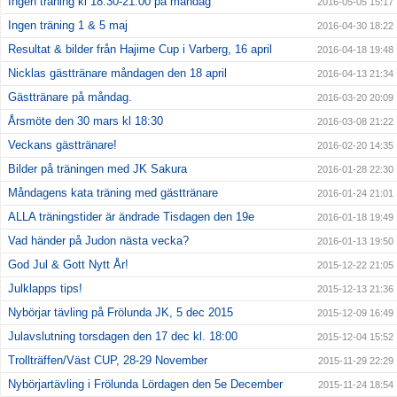
Ingen träning kl 18:30-21:00 på måndag
2016-05-05 15:17
Ingen träning 1 & 5 maj
2016-04-30 18:22
Resultat & bilder från Hajime Cup i Varberg, 16 april
2016-04-18 19:48
Nicklas gästtränare måndagen den 18 april
2016-04-13 21:34
Gästtränare på måndag.
2016-03-20 20:09
Årsmöte den 30 mars kl 18:30
2016-03-08 21:22
Veckans gästtränare!
2016-02-20 14:35
Bilder på träningen med JK Sakura
2016-01-28 22:30
Måndagens kata träning med gästtränare
2016-01-24 21:01
ALLA träningstider är ändrade Tisdagen den 19e
2016-01-18 19:49
Vad händer på Judon nästa vecka?
2016-01-13 19:50
God Jul & Gott Nytt År!
2015-12-22 21:05
Julklapps tips!
2015-12-13 21:36
Nybörjar tävling på Frölunda JK, 5 dec 2015
2015-12-09 16:49
Julavslutning torsdagen den 17 dec kl. 18:00
2015-12-04 15:52
Trollträffen/Väst CUP, 28-29 November
2015-11-29 22:29
Nybörjartävling i Frölunda Lördagen den 5e December
2015-11-24 18:54