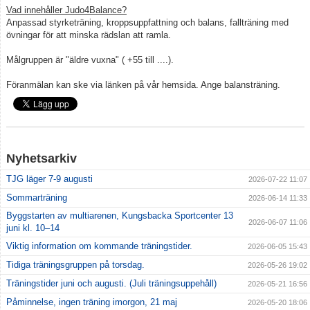
Vad innehåller Judo4Balance?
Anpassad styrketräning, kroppsuppfattning och balans, fallträning med
Klubbkläder
övningar för att minska rädslan att ramla.
Om klubben
Målgruppen är "äldre vuxna" ( +55 till ....).
Föranmälan kan ske via länken på vår hemsida. Ange balansträning.
Gradering
Bildgalleri
styrelse
Nyhetsarkiv
Drogpolicy
TJG läger 7-9 augusti
2026-07-22 11:07
Sommarträning
2026-06-14 11:33
Byggstarten av multiarenen, Kungsbacka Sportcenter 13
2026-06-07 11:06
juni kl. 10–14
Viktig information om kommande träningstider.
2026-06-05 15:43
Tidiga träningsgruppen på torsdag.
2026-05-26 19:02
Träningstider juni och augusti. (Juli träningsuppehåll)
2026-05-21 16:56
Påminnelse, ingen träning imorgon, 21 maj
2026-05-20 18:06