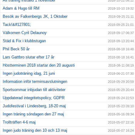
All träning inställd 1 november
2018-10-22 08:12
Adam & Hugo till RM
2018-10-10 19:32
Besök av Falkenbergs JK, 1 Oktober
2018-09-25 21:11
Tack!&#127801;
2018-09-25 21:01
Välkomen Cyril Delaunoy
2018-09-17 06:37
Städ & Fix i klubbstugan
2018-09-13 20:44
Phil Beck 50 år
2018-08-18 16:48
Lars Gattbro slutar efter 17 år
2018-08-18 16:41
Höstterminen 2018 startar den 20 augusti
2018-08-11 08:19
Ingen judoträning idag, 21 juni
2018-06-21 07:30
Information inför terminsavslutningen
2018-05-29 20:59
Sportsommar inbjudan till aktiviteter
2018-05-29 20:44
Uppdaterad integritetspolicy, GDPR
2018-05-24 22:53
Judofestival i Lindesberg, 18-20 maj
2018-05-23 09:10
Ingen träning söndagen den 27 maj
2018-05-16 09:34
Trollträffen 4-6 maj
2018-05-07 22:16
Ingen judo träning den 10 och 13 maj
2018-05-07 16:24