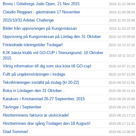
Brons i Göteborgs Judo Open, 21 Nov 2015
2015-11-22 09:04
Claudio Reggiani - gästtränare 17 November
2015-11-09 09:24
2015/10/31 Adidas Challenge
2015-11-03 22:48
Bilder från uppvisningen på Kungsmässan
2015-11-03 22:39
Uppvisning på Kungsmässan på Lördag den 31 Oktober
2015-10-29 09:58
Förändrade träningstider Tisdagar!
2015-10-13 22:16
KJK bästa klubb vid GO-CUP i Stenungsund, 10 Oktober
2015-10-11 10:17
2015
Viktig information till dig som ska köra till GO-cup!
2015-10-07 21:16
Fullt på ungdomsträningen i tisdags.
2015-10-07 21:09
Teknikträningen inställd på tisdag (kl 20-22)
2015-09-29 21:56
Boka in Lördagen den 31 Oktober...
2015-09-29 21:43
Katakurs i Kristianstad 26-27 September, 2015
2015-09-29 20:58
Tävlingar i September
2015-08-24 17:59
Höstterminens fakturor är utskickade!
2015-08-23 17:13
Höstterminen drar igång Tisdagen den 18 Augusti!
2015-08-17 21:31
Glad Sommar!
2015-06-12 06:25