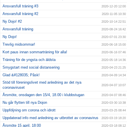
Ansvarsfull träning #3
2020-12-20 12:00
Ansvarsfull träning #2
2020-11-05 10:30
Ny Dojo! #2
2020-10-14 22:51
Ansvarsfull träning
2020-08-24 16:42
Ny Dojo!
2020-07-01 23:30
Trevlig midsommar!
2020-06-18 15:00
Kort paus innan sommarträning för alla!
2020-06-16 07:46
Träning för de yngsta och äldsta
2020-05-18 14:36
Smygstart med social distansering
2020-04-23 21:25
Glad &#128035; Påsk!
2020-04-09 14:34
Stöd till föreningslivet med anledning av det nya
2020-04-07 10:07
coronaviruset
Årsmöte, onsdagen den 15/4, 18.00 i klubbstugan
2020-04-07 08:46
Nu går flytten till nya Dojon
2020-03-30 10:38
Uppföljning om corona och idrott
2020-03-25 08:44
Uppdaterad info med anledning av utbrottet av coronavirus
2020-03-19 18:20
Årsmöte 15 april, 18:00
2020-03-18 08:12