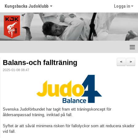
Kungsbacka Judoklubb
Logga in
Hem
Balans-och fallträning
<
>
2025-01-08 08:47
Prova Judo
Balansträning för vuxna
Senast nytt
Svenska Judoförbundet har tagit fram ett träningskoncept för
Schema
åldersanpassad träning, inriktad på fall.
Tävlingar
Syftet är att såväl minimera risken för fallolyckor som att reducera skador
vid fall.
Judo ordlista