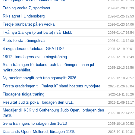
2026-02-01 13:33
Träning vecka 7, sportlovet
2026-01-28 13:39
Rikslägret i Lindensberg
2026-01-25 19:53
Tredje brunbältet på en vecka
2026-01-23 14:06
Två nya 1:a kyu (brunt bälte) i vår klubb
2026-01-17 16:54
Årets första träningskväll
2026-01-13 12:00
4 nygraderade Judokas, GRATTIS!
2025-12-19 09:01
18/12, torsdagens avslutningsträning.
2025-12-19 08:49
Sista träningen för balans- och fallträningen innan jul-
2025-12-13 18:56
nyårsuppehållet.
Ny medlemsavgift och träningsavgift 2026
2025-12-10 20:57
Första graderingen till ”halvgult” bland höstens nybörjare.
2025-11-26 16:04
Tisdagens tidiga träning
2025-11-11 18:26
Resultat Judits pokal, lördagen den 8/11.
2025-11-09 13:17
Medaljer till KJK vid Gothenburg Judo Open, lördagen den
2025-10-27 14:27
25/10.
Sena träningen, torsdagen den 16/10
2025-10-16 20:53
Dalslands Open, Mellerud, lördagen 11/10.
2025-10-11 19:31