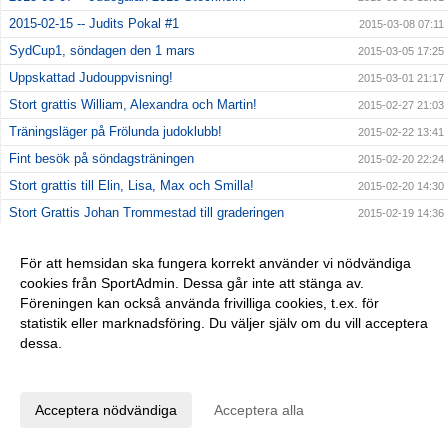
2015-02-15 -- Judits Pokal #1
2015-03-08 07:11
SydCup1, söndagen den 1 mars
2015-03-05 17:25
Uppskattad Judouppvisning!
2015-03-01 21:17
Stort grattis William, Alexandra och Martin!
2015-02-27 21:03
Träningsläger på Frölunda judoklubb!
2015-02-22 13:41
Fint besök på söndagsträningen
2015-02-20 22:24
Stort grattis till Elin, Lisa, Max och Smilla!
2015-02-20 14:30
Stort Grattis Johan Trommestad till graderingen
2015-02-19 14:36
Stort grattis till William, Thim, Alvin, Vilgot!
2015-02-10 14:32
För att hemsidan ska fungera korrekt använder vi nödvändiga
Se hit tjejer!
2015-01-15 23:37
cookies från SportAdmin. Dessa går inte att stänga av.
Nytt tränings schema för VT 2015 börjar att gälla den 20
Föreningen kan också använda frivilliga cookies, t.ex. för
2015-01-14 23:35
januari 2015
statistik eller marknadsföring. Du väljer själv om du vill acceptera
dessa.
Anpassa dina val
Cookie-inställningar
Gå till Webbversion
Acceptera nödvändiga
Acceptera alla