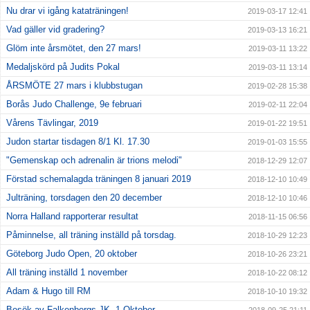
Nu drar vi igång kataträningen!
2019-03-17 12:41
Vad gäller vid gradering?
2019-03-13 16:21
Glöm inte årsmötet, den 27 mars!
2019-03-11 13:22
Medaljskörd på Judits Pokal
2019-03-11 13:14
ÅRSMÖTE 27 mars i klubbstugan
2019-02-28 15:38
Borås Judo Challenge, 9e februari
2019-02-11 22:04
Vårens Tävlingar, 2019
2019-01-22 19:51
Judon startar tisdagen 8/1 Kl. 17.30
2019-01-03 15:55
"Gemenskap och adrenalin är trions melodi"
2018-12-29 12:07
Förstad schemalagda träningen 8 januari 2019
2018-12-10 10:49
Julträning, torsdagen den 20 december
2018-12-10 10:46
Norra Halland rapporterar resultat
2018-11-15 06:56
Påminnelse, all träning inställd på torsdag.
2018-10-29 12:23
Göteborg Judo Open, 20 oktober
2018-10-26 23:21
All träning inställd 1 november
2018-10-22 08:12
Adam & Hugo till RM
2018-10-10 19:32
Besök av Falkenbergs JK, 1 Oktober