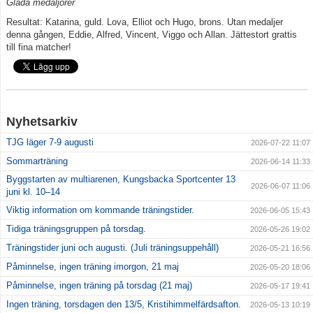
Glada medaljörer
Resultat: Katarina, guld. Lova, Elliot och Hugo, brons. Utan medaljer
Klubbkläder
denna gången, Eddie, Alfred, Vincent, Viggo och Allan. Jättestort grattis
till fina matcher!
Om klubben
Gradering
Nyhetsarkiv
Bildgalleri
TJG läger 7-9 augusti
2026-07-22 11:07
styrelse
Sommarträning
2026-06-14 11:33
Byggstarten av multiarenen, Kungsbacka Sportcenter 13
Drogpolicy
2026-06-07 11:06
juni kl. 10–14
Viktig information om kommande träningstider.
2026-06-05 15:43
Tidiga träningsgruppen på torsdag.
2026-05-26 19:02
Träningstider juni och augusti. (Juli träningsuppehåll)
2026-05-21 16:56
Påminnelse, ingen träning imorgon, 21 maj
2026-05-20 18:06
Påminnelse, ingen träning på torsdag (21 maj)
2026-05-17 19:41
Ingen träning, torsdagen den 13/5, Kristihimmelfärdsafton.
2026-05-13 10:19