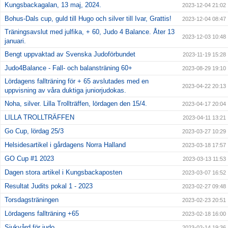
Kungsbackagalan, 13 maj, 2024.
2023-12-04 21:02
Bohus-Dals cup, guld till Hugo och silver till Ivar, Grattis!
2023-12-04 08:47
Träningsavslut med julfika, + 60, Judo 4 Balance. Åter 13
2023-12-03 10:48
januari.
Bengt uppvaktad av Svenska Judoförbundet
2023-11-19 15:28
Judo4Balance - Fall- och balansträning 60+
2023-08-29 19:10
Lördagens fallträning för + 65 avslutades med en
2023-04-22 20:13
uppvisning av våra duktiga juniorjudokas.
Noha, silver. Lilla Trollträffen, lördagen den 15/4.
2023-04-17 20:04
LILLA TROLLTRÄFFEN
2023-04-11 13:21
Go Cup, lördag 25/3
2023-03-27 10:29
Helsidesartikel i gårdagens Norra Halland
2023-03-18 17:57
GO Cup #1 2023
2023-03-13 11:53
Dagen stora artikel i Kungsbackaposten
2023-03-07 16:52
Resultat Judits pokal 1 - 2023
2023-02-27 09:48
Torsdagsträningen
2023-02-23 20:51
Lördagens fallträning +65
2023-02-18 16:00
Sjukvård för judo
2023-02-14 19:36