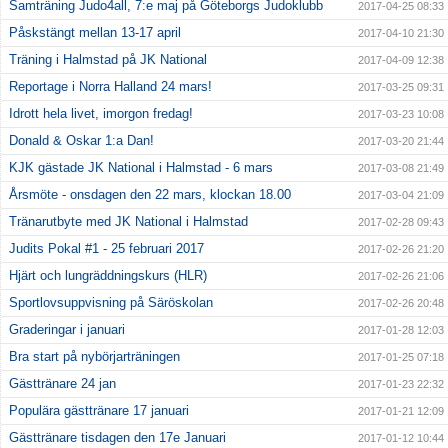
Samträning Judo4all, 7:e maj på Göteborgs Judoklubb
2017-04-25 08:33
Påskstängt mellan 13-17 april
2017-04-10 21:30
Träning i Halmstad på JK National
2017-04-09 12:38
Reportage i Norra Halland 24 mars!
2017-03-25 09:31
Idrott hela livet, imorgon fredag!
2017-03-23 10:08
Donald & Oskar 1:a Dan!
2017-03-20 21:44
KJK gästade JK National i Halmstad - 6 mars
2017-03-08 21:49
Årsmöte - onsdagen den 22 mars, klockan 18.00
2017-03-04 21:09
Tränarutbyte med JK National i Halmstad
2017-02-28 09:43
Judits Pokal #1 - 25 februari 2017
2017-02-26 21:20
Hjärt och lungräddningskurs (HLR)
2017-02-26 21:06
Sportlovsuppvisning på Säröskolan
2017-02-26 20:48
Graderingar i januari
2017-01-28 12:03
Bra start på nybörjarträningen
2017-01-25 07:18
Gästtränare 24 jan
2017-01-23 22:32
Populära gästtränare 17 januari
2017-01-21 12:09
Gästtränare tisdagen den 17e Januari
2017-01-12 10:44