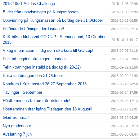
2015/10/31 Adidas Challenge
2015-11-03 22:48
Bilder från uppvisningen på Kungsmässan
2015-11-03 22:39
Uppvisning på Kungsmässan på Lördag den 31 Oktober
2015-10-29 09:58
Förändrade träningstider Tisdagar!
2015-10-13 22:16
KJK bästa klubb vid GO-CUP i Stenungsund, 10 Oktober
2015-10-11 10:17
2015
Viktig information till dig som ska köra till GO-cup!
2015-10-07 21:16
Fullt på ungdomsträningen i tisdags.
2015-10-07 21:09
Teknikträningen inställd på tisdag (kl 20-22)
2015-09-29 21:56
Boka in Lördagen den 31 Oktober...
2015-09-29 21:43
Katakurs i Kristianstad 26-27 September, 2015
2015-09-29 20:58
Tävlingar i September
2015-08-24 17:59
Höstterminens fakturor är utskickade!
2015-08-23 17:13
Höstterminen drar igång Tisdagen den 18 Augusti!
2015-08-17 21:31
Glad Sommar!
2015-06-12 06:25
Nya graderingar
2015-05-31 21:19
Avslutning 7 juni
2015-05-28 09:44