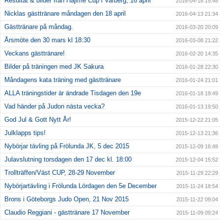
Resultat & bilder från Hajime Cup i Varberg, 16 april
2016-04-18 19:48
Nicklas gästtränare måndagen den 18 april
2016-04-13 21:34
Gästtränare på måndag.
2016-03-20 20:09
Årsmöte den 30 mars kl 18:30
2016-03-08 21:22
Veckans gästtränare!
2016-02-20 14:35
Bilder på träningen med JK Sakura
2016-01-28 22:30
Måndagens kata träning med gästtränare
2016-01-24 21:01
ALLA träningstider är ändrade Tisdagen den 19e
2016-01-18 19:49
Vad händer på Judon nästa vecka?
2016-01-13 19:50
God Jul & Gott Nytt År!
2015-12-22 21:05
Julklapps tips!
2015-12-13 21:36
Nybörjar tävling på Frölunda JK, 5 dec 2015
2015-12-09 16:49
Julavslutning torsdagen den 17 dec kl. 18:00
2015-12-04 15:52
Trollträffen/Väst CUP, 28-29 November
2015-11-29 22:29
Nybörjartävling i Frölunda Lördagen den 5e December
2015-11-24 18:54
Brons i Göteborgs Judo Open, 21 Nov 2015
2015-11-22 09:04
Claudio Reggiani - gästtränare 17 November
2015-11-09 09:24