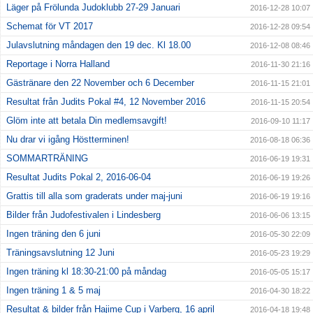
Läger på Frölunda Judoklubb 27-29 Januari
2016-12-28 10:07
Schemat för VT 2017
2016-12-28 09:54
Julavslutning måndagen den 19 dec. Kl 18.00
2016-12-08 08:46
Reportage i Norra Halland
2016-11-30 21:16
Gästränare den 22 November och 6 December
2016-11-15 21:01
Resultat från Judits Pokal #4, 12 November 2016
2016-11-15 20:54
Glöm inte att betala Din medlemsavgift!
2016-09-10 11:17
Nu drar vi igång Höstterminen!
2016-08-18 06:36
SOMMARTRÄNING
2016-06-19 19:31
Resultat Judits Pokal 2, 2016-06-04
2016-06-19 19:26
Grattis till alla som graderats under maj-juni
2016-06-19 19:16
Bilder från Judofestivalen i Lindesberg
2016-06-06 13:15
Ingen träning den 6 juni
2016-05-30 22:09
Träningsavslutning 12 Juni
2016-05-23 19:29
Ingen träning kl 18:30-21:00 på måndag
2016-05-05 15:17
Ingen träning 1 & 5 maj
2016-04-30 18:22
Resultat & bilder från Hajime Cup i Varberg, 16 april
2016-04-18 19:48