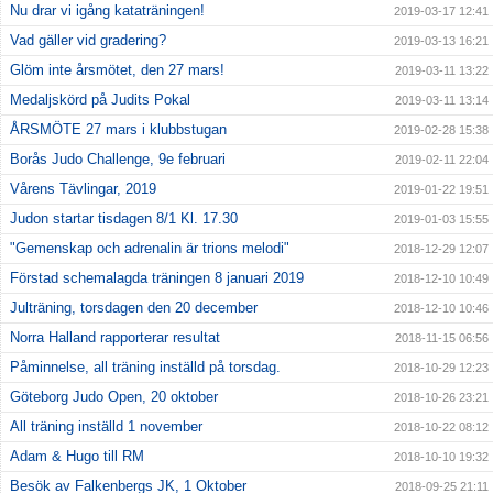
Nu drar vi igång kataträningen!
2019-03-17 12:41
Vad gäller vid gradering?
2019-03-13 16:21
Glöm inte årsmötet, den 27 mars!
2019-03-11 13:22
Medaljskörd på Judits Pokal
2019-03-11 13:14
ÅRSMÖTE 27 mars i klubbstugan
2019-02-28 15:38
Borås Judo Challenge, 9e februari
2019-02-11 22:04
Vårens Tävlingar, 2019
2019-01-22 19:51
Judon startar tisdagen 8/1 Kl. 17.30
2019-01-03 15:55
"Gemenskap och adrenalin är trions melodi"
2018-12-29 12:07
Förstad schemalagda träningen 8 januari 2019
2018-12-10 10:49
Julträning, torsdagen den 20 december
2018-12-10 10:46
Norra Halland rapporterar resultat
2018-11-15 06:56
Påminnelse, all träning inställd på torsdag.
2018-10-29 12:23
Göteborg Judo Open, 20 oktober
2018-10-26 23:21
All träning inställd 1 november
2018-10-22 08:12
Adam & Hugo till RM
2018-10-10 19:32
Besök av Falkenbergs JK, 1 Oktober
2018-09-25 21:11