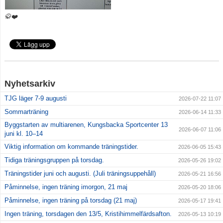
🥋❤️
Klubbkläder
Om klubben
Gradering
Nyhetsarkiv
Bildgalleri
TJG läger 7-9 augusti
2026-07-22 11:07
styrelse
Sommarträning
2026-06-14 11:33
Byggstarten av multiarenen, Kungsbacka Sportcenter 13
Drogpolicy
2026-06-07 11:06
juni kl. 10–14
Viktig information om kommande träningstider.
2026-06-05 15:43
Tidiga träningsgruppen på torsdag.
2026-05-26 19:02
Träningstider juni och augusti. (Juli träningsuppehåll)
2026-05-21 16:56
Påminnelse, ingen träning imorgon, 21 maj
2026-05-20 18:06
Påminnelse, ingen träning på torsdag (21 maj)
2026-05-17 19:41
Ingen träning, torsdagen den 13/5, Kristihimmelfärdsafton.
2026-05-13 10:19