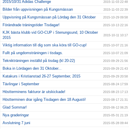
2015/10/31 Adidas Challenge
2015-11-03 22:48
Bilder från uppvisningen på Kungsmässan
2015-11-03 22:39
Uppvisning på Kungsmässan på Lördag den 31 Oktober
2015-10-29 09:58
Förändrade träningstider Tisdagar!
2015-10-13 22:16
KJK bästa klubb vid GO-CUP i Stenungsund, 10 Oktober
2015-10-11 10:17
2015
Viktig information till dig som ska köra till GO-cup!
2015-10-07 21:16
Fullt på ungdomsträningen i tisdags.
2015-10-07 21:09
Teknikträningen inställd på tisdag (kl 20-22)
2015-09-29 21:56
Boka in Lördagen den 31 Oktober...
2015-09-29 21:43
Katakurs i Kristianstad 26-27 September, 2015
2015-09-29 20:58
Tävlingar i September
2015-08-24 17:59
Höstterminens fakturor är utskickade!
2015-08-23 17:13
Höstterminen drar igång Tisdagen den 18 Augusti!
2015-08-17 21:31
Glad Sommar!
2015-06-12 06:25
Nya graderingar
2015-05-31 21:19
Avslutning 7 juni
2015-05-28 09:44