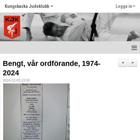
Kungsbacka Judoklubb
Logga in
Hem
Bengt, vår ordförande, 1974-
<
>
2024
Prova Judo
2024-12-03 13:00
Balansträning för vuxna
Senast nytt
Schema
Tävlingar
Judo ordlista