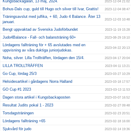
Kungsbackagalan, 13 maj, 2024.
2023-12-04 21:02
Bohus-Dals cup, guld till Hugo och silver till Ivar, Grattis!
2023-12-04 08:47
Träningsavslut med julfika, + 60, Judo 4 Balance. Åter 13
2023-12-03 10:48
januari.
Bengt uppvaktad av Svenska Judoförbundet
2023-11-19 15:28
Judo4Balance - Fall- och balansträning 60+
2023-08-29 19:10
Lördagens fallträning för + 65 avslutades med en
2023-04-22 20:13
uppvisning av våra duktiga juniorjudokas.
Noha, silver. Lilla Trollträffen, lördagen den 15/4.
2023-04-17 20:04
LILLA TROLLTRÄFFEN
2023-04-11 13:21
Go Cup, lördag 25/3
2023-03-27 10:29
Helsidesartikel i gårdagens Norra Halland
2023-03-18 17:57
GO Cup #1 2023
2023-03-13 11:53
Dagen stora artikel i Kungsbackaposten
2023-03-07 16:52
Resultat Judits pokal 1 - 2023
2023-02-27 09:48
Torsdagsträningen
2023-02-23 20:51
Lördagens fallträning +65
2023-02-18 16:00
Sjukvård för judo
2023-02-14 19:36