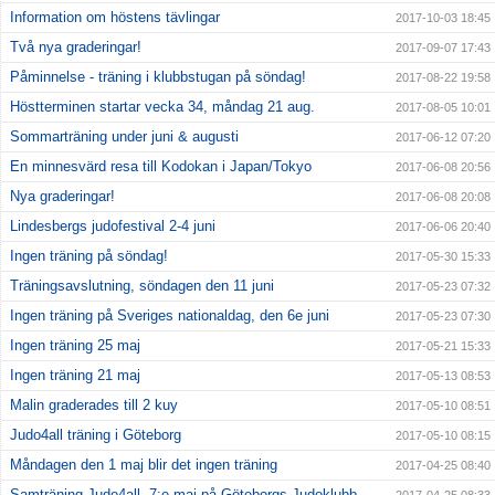
Information om höstens tävlingar
2017-10-03 18:45
Två nya graderingar!
2017-09-07 17:43
Påminnelse - träning i klubbstugan på söndag!
2017-08-22 19:58
Höstterminen startar vecka 34, måndag 21 aug.
2017-08-05 10:01
Sommarträning under juni & augusti
2017-06-12 07:20
En minnesvärd resa till Kodokan i Japan/Tokyo
2017-06-08 20:56
Nya graderingar!
2017-06-08 20:08
Lindesbergs judofestival 2-4 juni
2017-06-06 20:40
Ingen träning på söndag!
2017-05-30 15:33
Träningsavslutning, söndagen den 11 juni
2017-05-23 07:32
Ingen träning på Sveriges nationaldag, den 6e juni
2017-05-23 07:30
Ingen träning 25 maj
2017-05-21 15:33
Ingen träning 21 maj
2017-05-13 08:53
Malin graderades till 2 kuy
2017-05-10 08:51
Judo4all träning i Göteborg
2017-05-10 08:15
Måndagen den 1 maj blir det ingen träning
2017-04-25 08:40
Samträning Judo4all, 7:e maj på Göteborgs Judoklubb