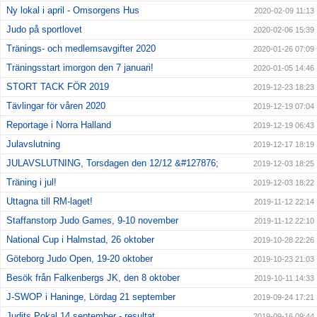
Ny lokal i april - Omsorgens Hus
2020-02-09 11:13
Judo på sportlovet
2020-02-06 15:39
Tränings- och medlemsavgifter 2020
2020-01-26 07:09
Träningsstart imorgon den 7 januari!
2020-01-05 14:46
STORT TACK FÖR 2019
2019-12-23 18:23
Tävlingar för våren 2020
2019-12-19 07:04
Reportage i Norra Halland
2019-12-19 06:43
Julavslutning
2019-12-17 18:19
JULAVSLUTNING, Torsdagen den 12/12 &#127876;
2019-12-03 18:25
Träning i jul!
2019-12-03 18:22
Uttagna till RM-laget!
2019-11-12 22:14
Staffanstorp Judo Games, 9-10 november
2019-11-12 22:10
National Cup i Halmstad, 26 oktober
2019-10-28 22:26
Göteborg Judo Open, 19-20 oktober
2019-10-23 21:03
Besök från Falkenbergs JK, den 8 oktober
2019-10-11 14:33
J-SWOP i Haninge, Lördag 21 september
2019-09-24 17:21
Judits Pokal 14 september - resultat
2019-09-16 09:44