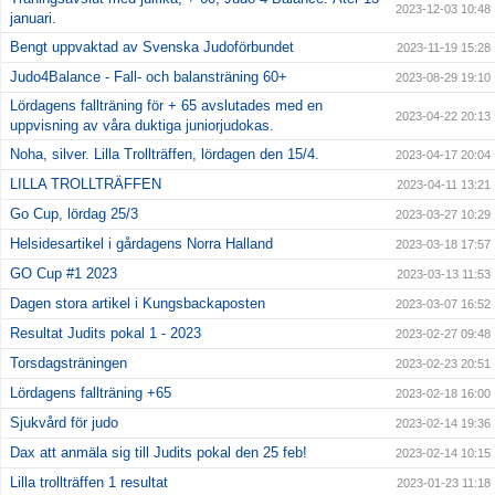
2023-12-03 10:48
januari.
Bengt uppvaktad av Svenska Judoförbundet
2023-11-19 15:28
Judo4Balance - Fall- och balansträning 60+
2023-08-29 19:10
Lördagens fallträning för + 65 avslutades med en
2023-04-22 20:13
uppvisning av våra duktiga juniorjudokas.
Noha, silver. Lilla Trollträffen, lördagen den 15/4.
2023-04-17 20:04
LILLA TROLLTRÄFFEN
2023-04-11 13:21
Go Cup, lördag 25/3
2023-03-27 10:29
Helsidesartikel i gårdagens Norra Halland
2023-03-18 17:57
GO Cup #1 2023
2023-03-13 11:53
Dagen stora artikel i Kungsbackaposten
2023-03-07 16:52
Resultat Judits pokal 1 - 2023
2023-02-27 09:48
Torsdagsträningen
2023-02-23 20:51
Lördagens fallträning +65
2023-02-18 16:00
Sjukvård för judo
2023-02-14 19:36
Dax att anmäla sig till Judits pokal den 25 feb!
2023-02-14 10:15
Lilla trollträffen 1 resultat
2023-01-23 11:18