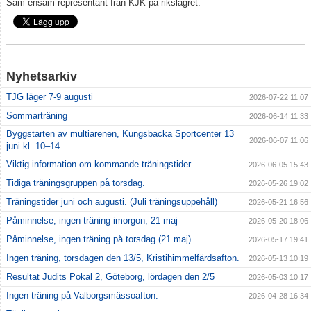
Sam ensam representant från KJK på rikslägret.
Klubbkläder
Om klubben
Nyhetsarkiv
Gradering
TJG läger 7-9 augusti
2026-07-22 11:07
Sommarträning
2026-06-14 11:33
Bildgalleri
Byggstarten av multiarenen, Kungsbacka Sportcenter 13
2026-06-07 11:06
juni kl. 10–14
styrelse
Viktig information om kommande träningstider.
2026-06-05 15:43
Drogpolicy
Tidiga träningsgruppen på torsdag.
2026-05-26 19:02
Träningstider juni och augusti. (Juli träningsuppehåll)
2026-05-21 16:56
Påminnelse, ingen träning imorgon, 21 maj
2026-05-20 18:06
Påminnelse, ingen träning på torsdag (21 maj)
2026-05-17 19:41
Ingen träning, torsdagen den 13/5, Kristihimmelfärdsafton.
2026-05-13 10:19
Resultat Judits Pokal 2, Göteborg, lördagen den 2/5
2026-05-03 10:17
Ingen träning på Valborgsmässoafton.
2026-04-28 16:34