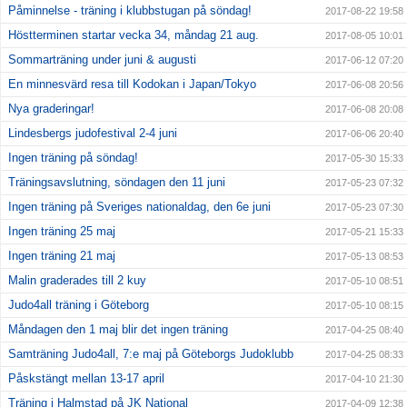
Påminnelse - träning i klubbstugan på söndag!
2017-08-22 19:58
Höstterminen startar vecka 34, måndag 21 aug.
2017-08-05 10:01
Sommarträning under juni & augusti
2017-06-12 07:20
En minnesvärd resa till Kodokan i Japan/Tokyo
2017-06-08 20:56
Nya graderingar!
2017-06-08 20:08
Lindesbergs judofestival 2-4 juni
2017-06-06 20:40
Ingen träning på söndag!
2017-05-30 15:33
Träningsavslutning, söndagen den 11 juni
2017-05-23 07:32
Ingen träning på Sveriges nationaldag, den 6e juni
2017-05-23 07:30
Ingen träning 25 maj
2017-05-21 15:33
Ingen träning 21 maj
2017-05-13 08:53
Malin graderades till 2 kuy
2017-05-10 08:51
Judo4all träning i Göteborg
2017-05-10 08:15
Måndagen den 1 maj blir det ingen träning
2017-04-25 08:40
Samträning Judo4all, 7:e maj på Göteborgs Judoklubb
2017-04-25 08:33
Påskstängt mellan 13-17 april
2017-04-10 21:30
Träning i Halmstad på JK National
2017-04-09 12:38