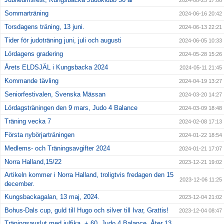
2024-08-25 17:06
Sommarträning
2024-06-16 20:42
Torsdagens träning, 13 juni.
2024-06-13 22:21
Tider för judoträning juni, juli och augusti
2024-06-05 10:33
Lördagens gradering
2024-05-28 15:26
Årets ELDSJÄL i Kungsbacka 2024
2024-05-11 21:45
Kommande tävling
2024-04-19 13:27
Seniorfestivalen, Svenska Mässan
2024-03-20 14:27
Lördagsträningen den 9 mars, Judo 4 Balance
2024-03-09 18:48
Träning vecka 7
2024-02-08 17:13
Första nybörjarträningen
2024-01-22 18:54
Medlems- och Träningsavgifter 2024
2024-01-21 17:07
Norra Halland,15/22
2023-12-21 19:02
Artikeln kommer i Norra Halland, troligtvis fredagen den 15
2023-12-06 11:25
december.
Kungsbackagalan, 13 maj, 2024.
2023-12-04 21:02
Bohus-Dals cup, guld till Hugo och silver till Ivar, Grattis!
2023-12-04 08:47
Träningsavslut med julfika, + 60, Judo 4 Balance. Åter 13