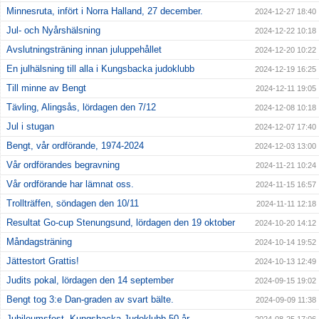
Minnesruta, infört i Norra Halland, 27 december.
2024-12-27 18:40
Jul- och Nyårshälsning
2024-12-22 10:18
Avslutningsträning innan juluppehållet
2024-12-20 10:22
En julhälsning till alla i Kungsbacka judoklubb
2024-12-19 16:25
Till minne av Bengt
2024-12-11 19:05
Tävling, Alingsås, lördagen den 7/12
2024-12-08 10:18
Jul i stugan
2024-12-07 17:40
Bengt, vår ordförande, 1974-2024
2024-12-03 13:00
Vår ordförandes begravning
2024-11-21 10:24
Vår ordförande har lämnat oss.
2024-11-15 16:57
Trollträffen, söndagen den 10/11
2024-11-11 12:18
Resultat Go-cup Stenungsund, lördagen den 19 oktober
2024-10-20 14:12
Måndagsträning
2024-10-14 19:52
Jättestort Grattis!
2024-10-13 12:49
Judits pokal, lördagen den 14 september
2024-09-15 19:02
Bengt tog 3:e Dan-graden av svart bälte.
2024-09-09 11:38
Jubileumsfest, Kungsbacka Judoklubb 50 år