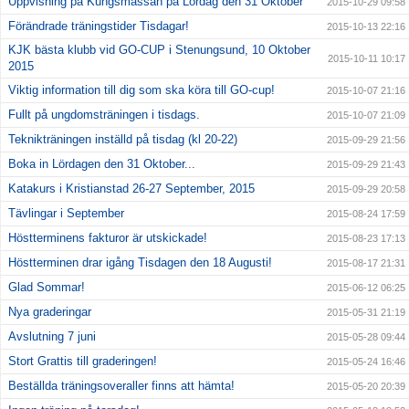
Uppvisning på Kungsmässan på Lördag den 31 Oktober
2015-10-29 09:58
Förändrade träningstider Tisdagar!
2015-10-13 22:16
KJK bästa klubb vid GO-CUP i Stenungsund, 10 Oktober
2015-10-11 10:17
2015
Viktig information till dig som ska köra till GO-cup!
2015-10-07 21:16
Fullt på ungdomsträningen i tisdags.
2015-10-07 21:09
Teknikträningen inställd på tisdag (kl 20-22)
2015-09-29 21:56
Boka in Lördagen den 31 Oktober...
2015-09-29 21:43
Katakurs i Kristianstad 26-27 September, 2015
2015-09-29 20:58
Tävlingar i September
2015-08-24 17:59
Höstterminens fakturor är utskickade!
2015-08-23 17:13
Höstterminen drar igång Tisdagen den 18 Augusti!
2015-08-17 21:31
Glad Sommar!
2015-06-12 06:25
Nya graderingar
2015-05-31 21:19
Avslutning 7 juni
2015-05-28 09:44
Stort Grattis till graderingen!
2015-05-24 16:46
Beställda träningsoveraller finns att hämta!
2015-05-20 20:39