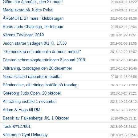
Glöm inte årsmötet, den 27 mars!
2019-03-11 13:22
Medaljskörd på Judits Pokal
2019-03-11 13:14
ÅRSMÖTE 27 mars i klubbstugan
2019-02-28 15:38
Borås Judo Challenge, 9e februari
2019-02-11 22:04
Vårens Tävlingar, 2019
2019-01-22 19:51
Judon startar tisdagen 8/1 Kl. 17.30
2019-01-03 15:55
"Gemenskap och adrenalin är trions melodi"
2018-12-29 12:07
Förstad schemalagda träningen 8 januari 2019
2018-12-10 10:49
Julträning, torsdagen den 20 december
2018-12-10 10:46
Norra Halland rapporterar resultat
2018-11-15 06:56
Påminnelse, all träning inställd på torsdag.
2018-10-29 12:23
Göteborg Judo Open, 20 oktober
2018-10-26 23:21
All träning inställd 1 november
2018-10-22 08:12
Adam & Hugo till RM
2018-10-10 19:32
Besök av Falkenbergs JK, 1 Oktober
2018-09-25 21:11
Tack!&#127801;
2018-09-25 21:01
Välkomen Cyril Delaunoy
2018-09-17 06:37