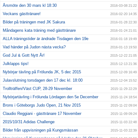
Årsmöte den 30 mars kl 18:30
2016-03-08 21:22
Veckans gästtränare!
2016-02-20 14:35
Bilder på träningen med JK Sakura
2016-01-28 22:30
Måndagens kata träning med gästtränare
2016-01-24 21:01
ALLA träningstider är ändrade Tisdagen den 19e
2016-01-18 19:49
Vad händer på Judon nästa vecka?
2016-01-13 19:50
God Jul & Gott Nytt År!
2015-12-22 21:05
Julklapps tips!
2015-12-13 21:36
Nybörjar tävling på Frölunda JK, 5 dec 2015
2015-12-09 16:49
Julavslutning torsdagen den 17 dec kl. 18:00
2015-12-04 15:52
Trollträffen/Väst CUP, 28-29 November
2015-11-29 22:29
Nybörjartävling i Frölunda Lördagen den 5e December
2015-11-24 18:54
Brons i Göteborgs Judo Open, 21 Nov 2015
2015-11-22 09:04
Claudio Reggiani - gästtränare 17 November
2015-11-09 09:24
2015/10/31 Adidas Challenge
2015-11-03 22:48
Bilder från uppvisningen på Kungsmässan
2015-11-03 22:39