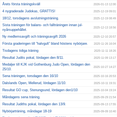
Årets första träningskväll
2026-01-13 12:00
4 nygraderade Judokas, GRATTIS!
2025-12-19 09:01
18/12, torsdagens avslutningsträning.
2025-12-19 08:49
Sista träningen för balans- och fallträningen innan jul-
2025-12-13 18:56
nyårsuppehållet.
Ny medlemsavgift och träningsavgift 2026
2025-12-10 20:57
Första graderingen till ”halvgult” bland höstens nybörjare.
2025-11-26 16:04
Tisdagens tidiga träning
2025-11-11 18:26
Resultat Judits pokal, lördagen den 8/11.
2025-11-09 13:17
Medaljer till KJK vid Gothenburg Judo Open, lördagen den
2025-10-27 14:27
25/10.
Sena träningen, torsdagen den 16/10
2025-10-16 20:53
Dalslands Open, Mellerud, lördagen 11/10.
2025-10-11 19:31
Resultat GO cup, Stenungsund, lördagen den1/10
2025-10-04 19:24
Måndagens sena träning.
2025-09-29 21:54
Resultat Judiths pokal, lördagen den 13/9.
2025-09-13 17:55
Nybörjarträning, måndagar 18-19
2025-09-09 10:40