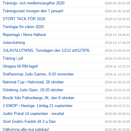
Tränings- och medlemsavgifter 2020
2020-01-26 07:09
Träningsstart imorgon den 7 januari!
2020-01-05 14:46
STORT TACK FÖR 2019
2019-12-23 18:23
Tävlingar för våren 2020
2019-12-19 07:04
Reportage i Norra Halland
2019-12-19 06:43
Julavslutning
2019-12-17 18:19
JULAVSLUTNING, Torsdagen den 12/12 &#127876;
2019-12-03 18:25
Träning i jul!
2019-12-03 18:22
Uttagna till RM-laget!
2019-11-12 22:14
Staffanstorp Judo Games, 9-10 november
2019-11-12 22:10
National Cup i Halmstad, 26 oktober
2019-10-28 22:26
Göteborg Judo Open, 19-20 oktober
2019-10-23 21:03
Besök från Falkenbergs JK, den 8 oktober
2019-10-11 14:33
J-SWOP i Haninge, Lördag 21 september
2019-09-24 17:21
Judits Pokal 14 september - resultat
2019-09-16 09:44
Stort Grattis Fredrik till 2:a Dan
2019-09-09 13:05
Välkomna alla nya judokas!
2019-08-26 20:45