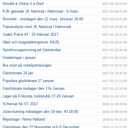
Donald & Oskar 1:a Dan!
2017-03-20 21:44
KJK gästade JK National i Halmstad - 6 mars
2017-03-08 21:49
Årsmöte - onsdagen den 22 mars, klockan 18.00
2017-03-04 21:09
Tränarutbyte med JK National i Halmstad
2017-02-28 09:43
Judits Pokal #1 - 25 februari 2017
2017-02-26 21:20
Hjärt och lungräddningskurs (HLR)
2017-02-26 21:06
Sportlovsuppvisning på Säröskolan
2017-02-26 20:48
Graderingar i januari
2017-01-28 12:03
Bra start på nybörjarträningen
2017-01-25 07:18
Gästtränare 24 jan
2017-01-23 22:32
Populära gästtränare 17 januari
2017-01-21 12:09
Gästtränare tisdagen den 17e Januari
2017-01-12 10:44
Läger på Frölunda Judoklubb 27-29 Januari
2016-12-28 10:07
Schemat för VT 2017
2016-12-28 09:54
Julavslutning måndagen den 19 dec. Kl 18.00
2016-12-08 08:46
Reportage i Norra Halland
2016-11-30 21:16
Gästränare den 22 November och 6 December
2016-11-15 21:01