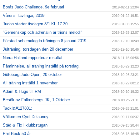
Borås Judo Challenge, 9e februari
2019-02-11 22:04
Vårens Tävlingar, 2019
2019-01-22 19:51
Judon startar tisdagen 8/1 Kl. 17.30
2019-01-03 15:55
"Gemenskap och adrenalin är trions melodi"
2018-12-29 12:07
Förstad schemalagda träningen 8 januari 2019
2018-12-10 10:49
Julträning, torsdagen den 20 december
2018-12-10 10:46
Norra Halland rapporterar resultat
2018-11-15 06:56
Påminnelse, all träning inställd på torsdag.
2018-10-29 12:23
Göteborg Judo Open, 20 oktober
2018-10-26 23:21
All träning inställd 1 november
2018-10-22 08:12
Adam & Hugo till RM
2018-10-10 19:32
Besök av Falkenbergs JK, 1 Oktober
2018-09-25 21:11
Tack!&#127801;
2018-09-25 21:01
Välkomen Cyril Delaunoy
2018-09-17 06:37
Städ & Fix i klubbstugan
2018-09-13 20:44
Phil Beck 50 år
2018-08-18 16:48