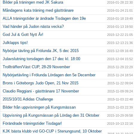
Bilder på träningen med JK Sakura
2016-01-28 22:30
Måndagens kata träning med gästtränare
2016-01-24 21:01
ALLA träningstider är ändrade Tisdagen den 19e
2016-01-18 19:49
Vad händer på Judon nästa vecka?
2016-01-13 19:50
God Jul & Gott Nytt År!
2015-12-22 21:05
Julklapps tips!
2015-12-13 21:36
Nybörjar tävling på Frölunda JK, 5 dec 2015
2015-12-09 16:49
Julavslutning torsdagen den 17 dec kl. 18:00
2015-12-04 15:52
Trollträffen/Väst CUP, 28-29 November
2015-11-29 22:29
Nybörjartävling i Frölunda Lördagen den 5e December
2015-11-24 18:54
Brons i Göteborgs Judo Open, 21 Nov 2015
2015-11-22 09:04
Claudio Reggiani - gästtränare 17 November
2015-11-09 09:24
2015/10/31 Adidas Challenge
2015-11-03 22:48
Bilder från uppvisningen på Kungsmässan
2015-11-03 22:39
Uppvisning på Kungsmässan på Lördag den 31 Oktober
2015-10-29 09:58
Förändrade träningstider Tisdagar!
2015-10-13 22:16
KJK bästa klubb vid GO-CUP i Stenungsund, 10 Oktober