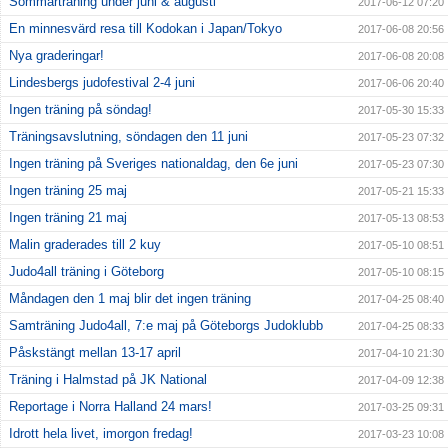
Sommarträning under juni & augusti
2017-06-12 07:20
En minnesvärd resa till Kodokan i Japan/Tokyo
2017-06-08 20:56
Nya graderingar!
2017-06-08 20:08
Lindesbergs judofestival 2-4 juni
2017-06-06 20:40
Ingen träning på söndag!
2017-05-30 15:33
Träningsavslutning, söndagen den 11 juni
2017-05-23 07:32
Ingen träning på Sveriges nationaldag, den 6e juni
2017-05-23 07:30
Ingen träning 25 maj
2017-05-21 15:33
Ingen träning 21 maj
2017-05-13 08:53
Malin graderades till 2 kuy
2017-05-10 08:51
Judo4all träning i Göteborg
2017-05-10 08:15
Måndagen den 1 maj blir det ingen träning
2017-04-25 08:40
Samträning Judo4all, 7:e maj på Göteborgs Judoklubb
2017-04-25 08:33
Påskstängt mellan 13-17 april
2017-04-10 21:30
Träning i Halmstad på JK National
2017-04-09 12:38
Reportage i Norra Halland 24 mars!
2017-03-25 09:31
Idrott hela livet, imorgon fredag!
2017-03-23 10:08