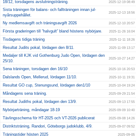
18/12, torsdagens avslutningsträning.
2025-12-19 08:49
Sista träningen för balans- och fallträningen innan jul-
2025-12-13 18:56
nyårsuppehållet.
Ny medlemsavgift och träningsavgift 2026
2025-12-10 20:57
Första graderingen till ”halvgult” bland höstens nybörjare.
2025-11-26 16:04
Tisdagens tidiga träning
2025-11-11 18:26
Resultat Judits pokal, lördagen den 8/11.
2025-11-09 13:17
Medaljer till KJK vid Gothenburg Judo Open, lördagen den
2025-10-27 14:27
25/10.
Sena träningen, torsdagen den 16/10
2025-10-16 20:53
Dalslands Open, Mellerud, lördagen 11/10.
2025-10-11 19:31
Resultat GO cup, Stenungsund, lördagen den1/10
2025-10-04 19:24
Måndagens sena träning.
2025-09-29 21:54
Resultat Judiths pokal, lördagen den 13/9.
2025-09-13 17:55
Nybörjarträning, måndagar 18-19
2025-09-09 10:40
Tävlingsschema för HT-2025 och VT-2026 publicerat
2025-09-08 14:26
Distriktsträning, Randori, Göteborgs judoklubb, 4/9.
2025-09-07 09:52
Träningstider hösten 2025
2025-09-05