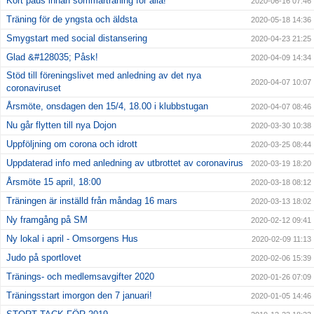
Kort paus innan sommarträning för alla!
2020-06-16 07:46
Träning för de yngsta och äldsta
2020-05-18 14:36
Smygstart med social distansering
2020-04-23 21:25
Glad &#128035; Påsk!
2020-04-09 14:34
Stöd till föreningslivet med anledning av det nya
2020-04-07 10:07
coronaviruset
Årsmöte, onsdagen den 15/4, 18.00 i klubbstugan
2020-04-07 08:46
Nu går flytten till nya Dojon
2020-03-30 10:38
Uppföljning om corona och idrott
2020-03-25 08:44
Uppdaterad info med anledning av utbrottet av coronavirus
2020-03-19 18:20
Årsmöte 15 april, 18:00
2020-03-18 08:12
Träningen är inställd från måndag 16 mars
2020-03-13 18:02
Ny framgång på SM
2020-02-12 09:41
Ny lokal i april - Omsorgens Hus
2020-02-09 11:13
Judo på sportlovet
2020-02-06 15:39
Tränings- och medlemsavgifter 2020
2020-01-26 07:09
Träningsstart imorgon den 7 januari!
2020-01-05 14:46