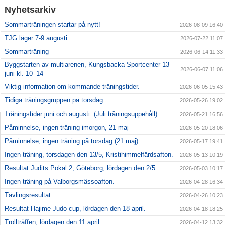
Nyhetsarkiv
Sommarträningen startar på nytt!
2026-08-09 16:40
TJG läger 7-9 augusti
2026-07-22 11:07
Sommarträning
2026-06-14 11:33
Byggstarten av multiarenen, Kungsbacka Sportcenter 13
2026-06-07 11:06
juni kl. 10–14
Viktig information om kommande träningstider.
2026-06-05 15:43
Tidiga träningsgruppen på torsdag.
2026-05-26 19:02
Träningstider juni och augusti. (Juli träningsuppehåll)
2026-05-21 16:56
Påminnelse, ingen träning imorgon, 21 maj
2026-05-20 18:06
Påminnelse, ingen träning på torsdag (21 maj)
2026-05-17 19:41
Ingen träning, torsdagen den 13/5, Kristihimmelfärdsafton.
2026-05-13 10:19
Resultat Judits Pokal 2, Göteborg, lördagen den 2/5
2026-05-03 10:17
Ingen träning på Valborgsmässoafton.
2026-04-28 16:34
Tävlingsresultat
2026-04-26 10:23
Resultat Hajime Judo cup, lördagen den 18 april.
2026-04-18 18:25
Trollträffen, lördagen den 11 april
2026-04-12 13:32