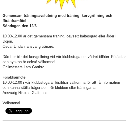
Klubbkläder
Gemensam träningsavslutning med träning, korvgrillning och
föräldramöte!
Om klubben
Söndagen den 12/6
10.00-12.00 är det gemensam träning, oavsett bältesgrad eller ålder i
Gradering
Dojon.
Oscar Lindahl ansvarig tränare.
Bildgalleri
Därefter blir det korvgrillning vid vår klubbstuga om vädret tillåter. Föräldrar
styrelse
och syskon är också välkomna!
Grillmästare Lars Gattbro.
Drogpolicy
Föräldrarmöte
10.00-12.00 i vår klubbstuga är föräldrar välkomna för att få information
och kunna ställa frågor som rör klubben eller träningarna.
Ansvarig Nikolas Gialtrinos
Välkomna!