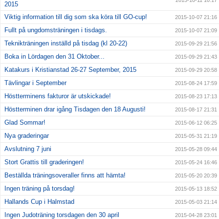
2015-10-11 10:17
2015
Viktig information till dig som ska köra till GO-cup!
2015-10-07 21:16
Fullt på ungdomsträningen i tisdags.
2015-10-07 21:09
Teknikträningen inställd på tisdag (kl 20-22)
2015-09-29 21:56
Boka in Lördagen den 31 Oktober...
2015-09-29 21:43
Katakurs i Kristianstad 26-27 September, 2015
2015-09-29 20:58
Tävlingar i September
2015-08-24 17:59
Höstterminens fakturor är utskickade!
2015-08-23 17:13
Höstterminen drar igång Tisdagen den 18 Augusti!
2015-08-17 21:31
Glad Sommar!
2015-06-12 06:25
Nya graderingar
2015-05-31 21:19
Avslutning 7 juni
2015-05-28 09:44
Stort Grattis till graderingen!
2015-05-24 16:46
Beställda träningsoveraller finns att hämta!
2015-05-20 20:39
Ingen träning på torsdag!
2015-05-13 18:52
Hallands Cup i Halmstad
2015-05-03 21:14
Ingen Judoträning torsdagen den 30 april
2015-04-28 23:01