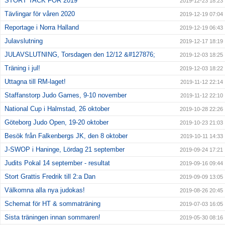
STORT TACK FÖR 2019
2019-12-23 18:23
Tävlingar för våren 2020
2019-12-19 07:04
Reportage i Norra Halland
2019-12-19 06:43
Julavslutning
2019-12-17 18:19
JULAVSLUTNING, Torsdagen den 12/12 &#127876;
2019-12-03 18:25
Träning i jul!
2019-12-03 18:22
Uttagna till RM-laget!
2019-11-12 22:14
Staffanstorp Judo Games, 9-10 november
2019-11-12 22:10
National Cup i Halmstad, 26 oktober
2019-10-28 22:26
Göteborg Judo Open, 19-20 oktober
2019-10-23 21:03
Besök från Falkenbergs JK, den 8 oktober
2019-10-11 14:33
J-SWOP i Haninge, Lördag 21 september
2019-09-24 17:21
Judits Pokal 14 september - resultat
2019-09-16 09:44
Stort Grattis Fredrik till 2:a Dan
2019-09-09 13:05
Välkomna alla nya judokas!
2019-08-26 20:45
Schemat för HT & sommaträning
2019-07-03 16:05
Sista träningen innan sommaren!
2019-05-30 08:16