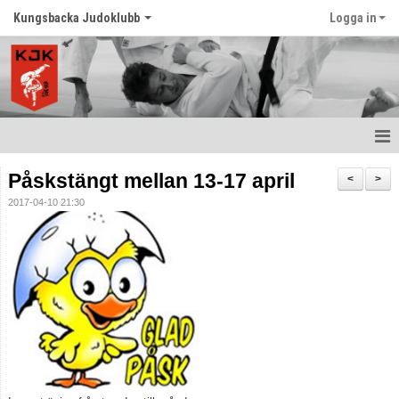
Kungsbacka Judoklubb
Logga in
Hem
Påskstängt mellan 13-17 april
<
>
2017-04-10 21:30
Prova Judo
Balansträning för vuxna
Senast nytt
Schema
Tävlingar
Judo ordlista