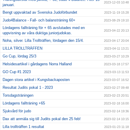
2023-12-03 10:48
januari.
Bengt uppvaktad av Svenska Judoförbundet
2023-11-19 15:28
Judo4Balance - Fall- och balansträning 60+
2023-08-29 19:10
Lördagens fallträning för + 65 avslutades med en
2023-04-22 20:13
uppvisning av våra duktiga juniorjudokas.
Noha, silver. Lilla Trollträffen, lördagen den 15/4.
2023-04-17 20:04
LILLA TROLLTRÄFFEN
2023-04-11 13:21
Go Cup, lördag 25/3
2023-03-27 10:29
Helsidesartikel i gårdagens Norra Halland
2023-03-18 17:57
GO Cup #1 2023
2023-03-13 11:53
Dagen stora artikel i Kungsbackaposten
2023-03-07 16:52
Resultat Judits pokal 1 - 2023
2023-02-27 09:48
Torsdagsträningen
2023-02-23 20:51
Lördagens fallträning +65
2023-02-18 16:00
Sjukvård för judo
2023-02-14 19:36
Dax att anmäla sig till Judits pokal den 25 feb!
2023-02-14 10:15
Lilla trollträffen 1 resultat
2023-01-23 11:18