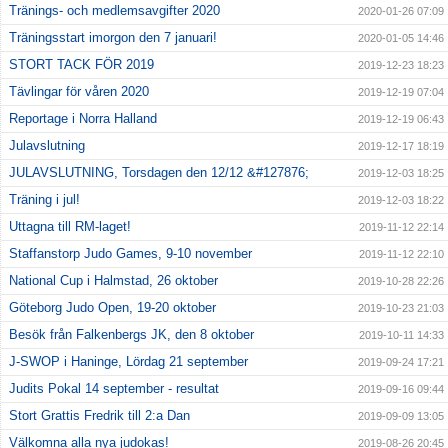
Tränings- och medlemsavgifter 2020
2020-01-26 07:09
Träningsstart imorgon den 7 januari!
2020-01-05 14:46
STORT TACK FÖR 2019
2019-12-23 18:23
Tävlingar för våren 2020
2019-12-19 07:04
Reportage i Norra Halland
2019-12-19 06:43
Julavslutning
2019-12-17 18:19
JULAVSLUTNING, Torsdagen den 12/12 &#127876;
2019-12-03 18:25
Träning i jul!
2019-12-03 18:22
Uttagna till RM-laget!
2019-11-12 22:14
Staffanstorp Judo Games, 9-10 november
2019-11-12 22:10
National Cup i Halmstad, 26 oktober
2019-10-28 22:26
Göteborg Judo Open, 19-20 oktober
2019-10-23 21:03
Besök från Falkenbergs JK, den 8 oktober
2019-10-11 14:33
J-SWOP i Haninge, Lördag 21 september
2019-09-24 17:21
Judits Pokal 14 september - resultat
2019-09-16 09:44
Stort Grattis Fredrik till 2:a Dan
2019-09-09 13:05
Välkomna alla nya judokas!
2019-08-26 20:45