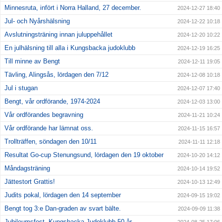
Minnesruta, infört i Norra Halland, 27 december.
2024-12-27 18:40
Jul- och Nyårshälsning
2024-12-22 10:18
Avslutningsträning innan juluppehållet
2024-12-20 10:22
En julhälsning till alla i Kungsbacka judoklubb
2024-12-19 16:25
Till minne av Bengt
2024-12-11 19:05
Tävling, Alingsås, lördagen den 7/12
2024-12-08 10:18
Jul i stugan
2024-12-07 17:40
Bengt, vår ordförande, 1974-2024
2024-12-03 13:00
Vår ordförandes begravning
2024-11-21 10:24
Vår ordförande har lämnat oss.
2024-11-15 16:57
Trollträffen, söndagen den 10/11
2024-11-11 12:18
Resultat Go-cup Stenungsund, lördagen den 19 oktober
2024-10-20 14:12
Måndagsträning
2024-10-14 19:52
Jättestort Grattis!
2024-10-13 12:49
Judits pokal, lördagen den 14 september
2024-09-15 19:02
Bengt tog 3:e Dan-graden av svart bälte.
2024-09-09 11:38
Jubileumsfest, Kungsbacka Judoklubb 50 år