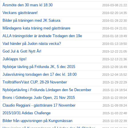
Årsmöte den 30 mars kl 18:30
2016-03-08 21:22
Veckans gästtränare!
2016-02-20 14:35
Bilder på träningen med JK Sakura
2016-01-28 22:30
Måndagens kata träning med gästtränare
2016-01-24 21:01
ALLA träningstider är ändrade Tisdagen den 19e
2016-01-18 19:49
Vad händer på Judon nästa vecka?
2016-01-13 19:50
God Jul & Gott Nytt År!
2015-12-22 21:05
Julklapps tips!
2015-12-13 21:36
Nybörjar tävling på Frölunda JK, 5 dec 2015
2015-12-09 16:49
Julavslutning torsdagen den 17 dec kl. 18:00
2015-12-04 15:52
Trollträffen/Väst CUP, 28-29 November
2015-11-29 22:29
Nybörjartävling i Frölunda Lördagen den 5e December
2015-11-24 18:54
Brons i Göteborgs Judo Open, 21 Nov 2015
2015-11-22 09:04
Claudio Reggiani - gästtränare 17 November
2015-11-09 09:24
2015/10/31 Adidas Challenge
2015-11-03 22:48
Bilder från uppvisningen på Kungsmässan
2015-11-03 22:39