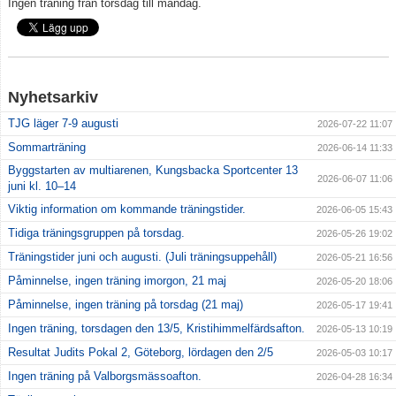
Ingen träning från torsdag till måndag.
Klubbkläder
Om klubben
Nyhetsarkiv
Gradering
TJG läger 7-9 augusti
2026-07-22 11:07
Sommarträning
2026-06-14 11:33
Bildgalleri
Byggstarten av multiarenen, Kungsbacka Sportcenter 13
2026-06-07 11:06
juni kl. 10–14
styrelse
Viktig information om kommande träningstider.
2026-06-05 15:43
Drogpolicy
Tidiga träningsgruppen på torsdag.
2026-05-26 19:02
Träningstider juni och augusti. (Juli träningsuppehåll)
2026-05-21 16:56
Påminnelse, ingen träning imorgon, 21 maj
2026-05-20 18:06
Påminnelse, ingen träning på torsdag (21 maj)
2026-05-17 19:41
Ingen träning, torsdagen den 13/5, Kristihimmelfärdsafton.
2026-05-13 10:19
Resultat Judits Pokal 2, Göteborg, lördagen den 2/5
2026-05-03 10:17
Ingen träning på Valborgsmässoafton.
2026-04-28 16:34