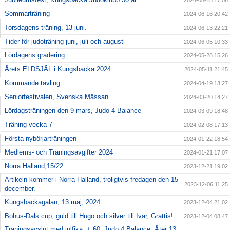
2024-08-25 17:06
Sommarträning
2024-06-16 20:42
Torsdagens träning, 13 juni.
2024-06-13 22:21
Tider för judoträning juni, juli och augusti
2024-06-05 10:33
Lördagens gradering
2024-05-28 15:26
Årets ELDSJÄL i Kungsbacka 2024
2024-05-11 21:45
Kommande tävling
2024-04-19 13:27
Seniorfestivalen, Svenska Mässan
2024-03-20 14:27
Lördagsträningen den 9 mars, Judo 4 Balance
2024-03-09 18:48
Träning vecka 7
2024-02-08 17:13
Första nybörjarträningen
2024-01-22 18:54
Medlems- och Träningsavgifter 2024
2024-01-21 17:07
Norra Halland,15/22
2023-12-21 19:02
Artikeln kommer i Norra Halland, troligtvis fredagen den 15
2023-12-06 11:25
december.
Kungsbackagalan, 13 maj, 2024.
2023-12-04 21:02
Bohus-Dals cup, guld till Hugo och silver till Ivar, Grattis!
2023-12-04 08:47
Träningsavslut med julfika, + 60, Judo 4 Balance. Åter 13