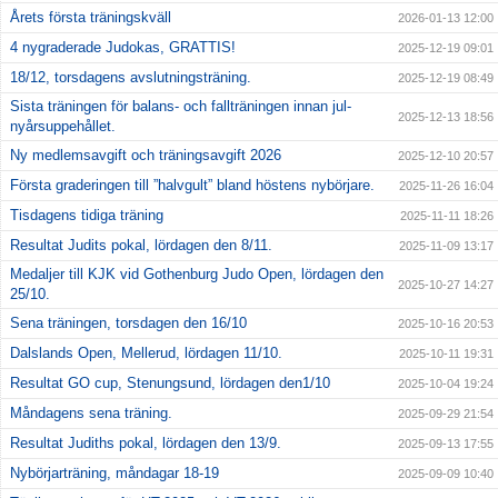
Årets första träningskväll
2026-01-13 12:00
4 nygraderade Judokas, GRATTIS!
2025-12-19 09:01
18/12, torsdagens avslutningsträning.
2025-12-19 08:49
Sista träningen för balans- och fallträningen innan jul-
2025-12-13 18:56
nyårsuppehållet.
Ny medlemsavgift och träningsavgift 2026
2025-12-10 20:57
Första graderingen till ”halvgult” bland höstens nybörjare.
2025-11-26 16:04
Tisdagens tidiga träning
2025-11-11 18:26
Resultat Judits pokal, lördagen den 8/11.
2025-11-09 13:17
Medaljer till KJK vid Gothenburg Judo Open, lördagen den
2025-10-27 14:27
25/10.
Sena träningen, torsdagen den 16/10
2025-10-16 20:53
Dalslands Open, Mellerud, lördagen 11/10.
2025-10-11 19:31
Resultat GO cup, Stenungsund, lördagen den1/10
2025-10-04 19:24
Måndagens sena träning.
2025-09-29 21:54
Resultat Judiths pokal, lördagen den 13/9.
2025-09-13 17:55
Nybörjarträning, måndagar 18-19
2025-09-09 10:40