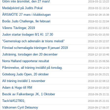
Glöm inte årsmötet, den 27 mars!
2019-03-11 13:22
Medaljskörd på Judits Pokal
2019-03-11 13:14
ÅRSMÖTE 27 mars i klubbstugan
2019-02-28 15:38
Borås Judo Challenge, 9e februari
2019-02-11 22:04
Vårens Tävlingar, 2019
2019-01-22 19:51
Judon startar tisdagen 8/1 Kl. 17.30
2019-01-03 15:55
"Gemenskap och adrenalin är trions melodi"
2018-12-29 12:07
Förstad schemalagda träningen 8 januari 2019
2018-12-10 10:49
Julträning, torsdagen den 20 december
2018-12-10 10:46
Norra Halland rapporterar resultat
2018-11-15 06:56
Påminnelse, all träning inställd på torsdag.
2018-10-29 12:23
Göteborg Judo Open, 20 oktober
2018-10-26 23:21
All träning inställd 1 november
2018-10-22 08:12
Adam & Hugo till RM
2018-10-10 19:32
Besök av Falkenbergs JK, 1 Oktober
2018-09-25 21:11
Tack!&#127801;
2018-09-25 21:01
Välkomen Cyril Delaunoy
2018-09-17 06:37