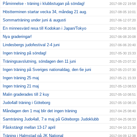
Påminnelse - träning i klubbstugan på söndag!
2017-08-22 19:58
Höstterminen startar vecka 34, måndag 21 aug.
2017-08-05 10:01
Sommarträning under juni & augusti
2017-06-12 07:20
En minnesvärd resa till Kodokan i Japan/Tokyo
2017-06-08 20:56
Nya graderingar!
2017-06-08 20:08
Lindesbergs judofestival 2-4 juni
2017-06-06 20:40
Ingen träning på söndag!
2017-05-30 15:33
Träningsavslutning, söndagen den 11 juni
2017-05-23 07:32
Ingen träning på Sveriges nationaldag, den 6e juni
2017-05-23 07:30
Ingen träning 25 maj
2017-05-21 15:33
Ingen träning 21 maj
2017-05-13 08:53
Malin graderades till 2 kuy
2017-05-10 08:51
Judo4all träning i Göteborg
2017-05-10 08:15
Måndagen den 1 maj blir det ingen träning
2017-04-25 08:40
Samträning Judo4all, 7:e maj på Göteborgs Judoklubb
2017-04-25 08:33
Påskstängt mellan 13-17 april
2017-04-10 21:30
Träning i Halmstad på JK National
2017-04-09 12:38