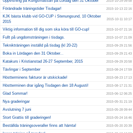
Uppvisning på Kungsmässan på Lördag den 31 Oktober
2015-10-29 09:58
Förändrade träningstider Tisdagar!
2015-10-13 22:16
KJK bästa klubb vid GO-CUP i Stenungsund, 10 Oktober
2015-10-11 10:17
2015
Viktig information till dig som ska köra till GO-cup!
2015-10-07 21:16
Fullt på ungdomsträningen i tisdags.
2015-10-07 21:09
Teknikträningen inställd på tisdag (kl 20-22)
2015-09-29 21:56
Boka in Lördagen den 31 Oktober...
2015-09-29 21:43
Katakurs i Kristianstad 26-27 September, 2015
2015-09-29 20:58
Tävlingar i September
2015-08-24 17:59
Höstterminens fakturor är utskickade!
2015-08-23 17:13
Höstterminen drar igång Tisdagen den 18 Augusti!
2015-08-17 21:31
Glad Sommar!
2015-06-12 06:25
Nya graderingar
2015-05-31 21:19
Avslutning 7 juni
2015-05-28 09:44
Stort Grattis till graderingen!
2015-05-24 16:46
Beställda träningsoveraller finns att hämta!
2015-05-20 20:39