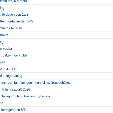
udoklubb, 6-8 mars.
ing
l, lördagen den 12/2
äffen, lördagen den 14/2
mlands för KJK
tlovet
erg
en vecka
 bälte) i vår klubb
väll
as, GRATTIS!
lutningsträning.
lans- och fallträningen innan jul- nyårsuppehållet.
 träningsavgift 2026
l ”halvgult” bland höstens nybörjare.
ing
, lördagen den 8/11.