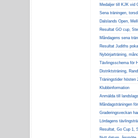
Medaljer till KJK vid
Sena träningen, tors
Dalslands Open, Mell
Resultat GO cup, Ste
Måndagens sena trän
Resultat Judiths poka
Nybörjarträning, mån
Tävlingsschema för H
Distriktsträning, Rand
Träningstider hösten
Klubbinformation
Anmälda till landslag
Måndagsträningen för
Graderingsveckan har 
Lördagens tävlingsträ
Resultat, Go Cup 1, 
Nytt datum, årsmöte