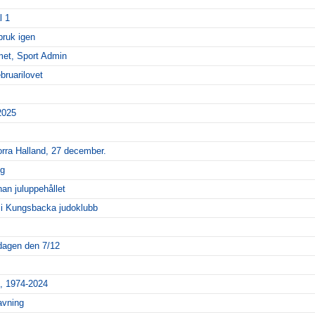
l 1
 bruk igen
met, Sport Admin
bruarilovet
2025
Norra Halland, 27 december.
ng
nan juluppehållet
la i Kungsbacka judoklubb
rdagen den 7/12
e, 1974-2024
avning