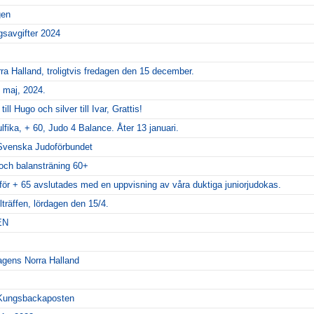
gen
savgifter 2024
ra Halland, troligtvis fredagen den 15 december.
 maj, 2024.
ll Hugo och silver till Ivar, Grattis!
lfika, + 60, Judo 4 Balance. Åter 13 januari.
Svenska Judoförbundet
 och balansträning 60+
 för + 65 avslutades med en uppvisning av våra duktiga juniorjudokas.
llträffen, lördagen den 15/4.
EN
dagens Norra Halland
i Kungsbackaposten