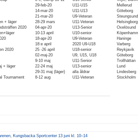
29-feb-20
U11-U15
Mellerud
14-mar-20
U11-U13
Göteborg
21-mar-20
U9-Veteran
Steungsund
n + läger
28-29 mars
U11-Veteran
Helsingborg
sträffen 2020
04-apr-20
U13-Senior
Oxelösund
n+läger
10-13 april
U10-senior
Köpenhamn
020
18-apr-20
U9-Veteran
Haninge
18:e april
2020 U9-U18
Varberg
en 2020
25 -26 april
U18-senior
Reykjavik
02-maj-20
U9, U15, U18
Göteborg
9-10 maj
U11-Senior
Trollhättan
 + läger
22-24 maj
U13-senior
Lund
29-31 maj (läger)
alla åldrar
Lindesberg
nal Tournament
8-12 aug
U11-Veteran
Stockholm
arenen, Kungsbacka Sportcenter 13 juni kl. 10–14