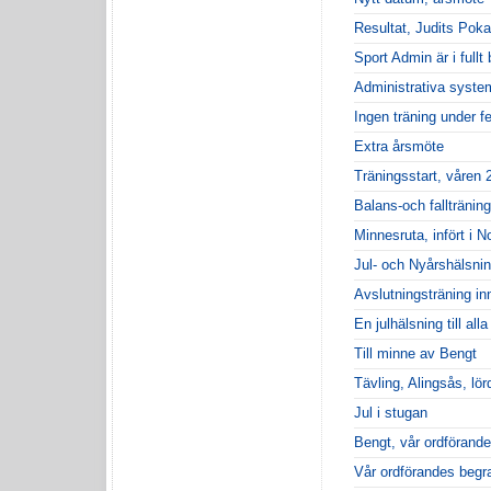
Resultat, Judits Poka
Sport Admin är i fullt
Administrativa syste
Ingen träning under fe
Extra årsmöte
Träningsstart, våren 
Balans-och fallträning
Minnesruta, infört i 
Jul- och Nyårshälsni
Avslutningsträning in
En julhälsning till al
Till minne av Bengt
Tävling, Alingsås, lö
Jul i stugan
Bengt, vår ordförand
Vår ordförandes begr