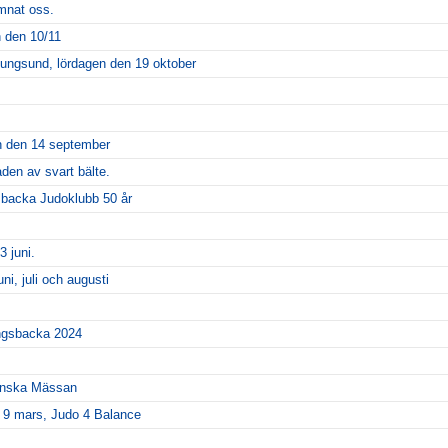
mnat oss.
n den 10/11
ungsund, lördagen den 19 oktober
en den 14 september
den av svart bälte.
sbacka Judoklubb 50 år
3 juni.
uni, juli och augusti
ngsbacka 2024
venska Mässan
 9 mars, Judo 4 Balance