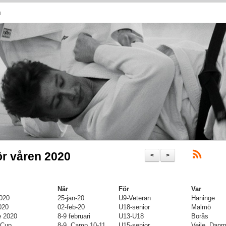
n
ör våren 2020
<
>
När
För
Var
020
25-jan-20
U9-Veteran
Haninge
020
02-feb-20
U18-senior
Malmö
e 2020
8-9 februari
U13-U18
Borås
 Cup
8-9, Camp 10-11
U15-senior
Vejle, Danm