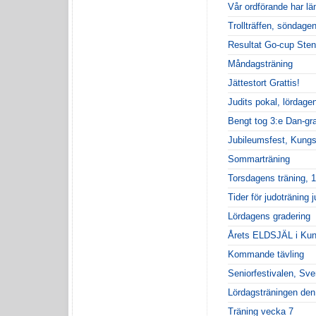
Vår ordförande har lä
Trollträffen, söndage
Resultat Go-cup Sten
Måndagsträning
Jättestort Grattis!
Judits pokal, lördag
Bengt tog 3:e Dan-gra
Jubileumsfest, Kung
Sommarträning
Torsdagens träning, 1
Tider för judoträning j
Lördagens gradering
Årets ELDSJÄL i Ku
Kommande tävling
Seniorfestivalen, S
Lördagsträningen den
Träning vecka 7