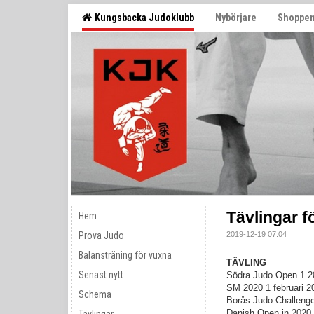
Kungsbacka Judoklubb
Nybörjare
Shoppe
Tävlingar f
Hem
Prova Judo
2019-12-19 07:04
Balansträning för vuxna
TÄVLING
Senast nytt
Södra Judo Open 1 2
SM 2020 1 februari 2
Schema
Borås Judo Challeng
Danish Open in 2020