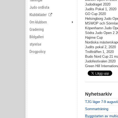
Tävlingar
Judodraget 2020
Judo ordlista
Judits Pokal 1, 2020
GO Cup 2020
Klubbkläder
Helsingborg Judo Ope
Om klubben
MSWOP och Sörmland
Köpenhamn Judo Ope
Gradering
Södra Judo Open 2 2
Bildgalleri
Hajime Cup
Nordiska mästerskap
styrelse
Judits pokal 2, 2020
Drogpolicy
Trollträffen 1, 2020
Budo Nord Cup 21 maj
Judofestivalen 2020
Green Hill Internatio
Nyhetsarkiv
TJG läger 7-9 augusti
Sommarträning
Byggstarten av multi