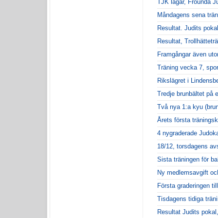
TJK lägar, Fröunda J
Måndagens sena trän
Resultat. Judits poka
Resultat, Trollhättetr
Framgångar även uto
Träning vecka 7, spor
Rikslägret i Lindensb
Tredje brunbältet på 
Två nya 1:a kyu (brunt
Årets första träningsk
4 nygraderade Judok
18/12, torsdagens avs
Sista träningen för ba
Ny medlemsavgift och
Första graderingen til
Tisdagens tidiga trän
Resultat Judits pokal