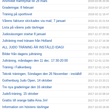
Årsmötet framflyttat till 28 mars
2018-03-05 20:45
Graderingar, 8 februari
2018-02-18 13:47
Träning på sportlovet
2018-02-11 16:47
Vårens fakturor skickades via mail, 7 januari
2018-01-15 21:54
Lista på vårens judo tävlingar
2018-01-10 09:01
Judosäsongen startar 8 januari
2017-12-27 20:30
Julträning med tränare från Holland
2017-12-27 16:39
ALL JUDO TRÄNING ÄR INSTÄLLD IDAG!
2017-12-17 09:35
Bilder från dagens julträning
2017-12-11 22:04
Julträning, måndagen den 11 dec. 17:30-20:00
2017-12-01 12:50
Träning i Falkenberg
2017-12-01 12:43
Teknik träningen, Söndagen den 26 November - inställd!
2017-11-16 13:29
Gothenburg Judo Open, 14 oktober
2017-10-23 20:21
Tre nya graderingar den 16 oktober
2017-10-22 08:29
Judo5-träning, 15 oktober
2017-10-22 08:10
Grattis till orange bälte Aina Jin!
2017-10-13 07:47
Information om höstens tävlingar
2017-10-03 18:45