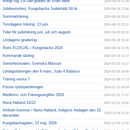
Bengt tog 3:e Dan-graden av svart bälte.
2024-09-09 11:38
Jubileumsfest, Kungsbacka Judoklubb 50 år
2024-08-25 17:06
Sommarträning
2024-06-16 20:42
Torsdagens träning, 13 juni.
2024-06-13 22:21
Tider för judoträning juni, juli och augusti
2024-06-05 10:33
Lördagens gradering
2024-05-28 15:26
Årets ELDSJÄL i Kungsbacka 2024
2024-05-11 21:45
Kommande tävling
2024-04-19 13:27
Seniorfestivalen, Svenska Mässan
2024-03-20 14:27
Lördagsträningen den 9 mars, Judo 4 Balance
2024-03-09 18:48
Träning vecka 7
2024-02-08 17:13
Första nybörjarträningen
2024-01-22 18:54
Medlems- och Träningsavgifter 2024
2024-01-21 17:07
Norra Halland,15/22
2023-12-21 19:02
Artikeln kommer i Norra Halland, troligtvis fredagen den 15
2023-12-06 11:25
december.
Kungsbackagalan, 13 maj, 2024.
2023-12-04 21:02