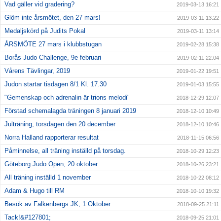
Vad gäller vid gradering?
2019-03-13 16:21
Glöm inte årsmötet, den 27 mars!
2019-03-11 13:22
Medaljskörd på Judits Pokal
2019-03-11 13:14
ÅRSMÖTE 27 mars i klubbstugan
2019-02-28 15:38
Borås Judo Challenge, 9e februari
2019-02-11 22:04
Vårens Tävlingar, 2019
2019-01-22 19:51
Judon startar tisdagen 8/1 Kl. 17.30
2019-01-03 15:55
"Gemenskap och adrenalin är trions melodi"
2018-12-29 12:07
Förstad schemalagda träningen 8 januari 2019
2018-12-10 10:49
Julträning, torsdagen den 20 december
2018-12-10 10:46
Norra Halland rapporterar resultat
2018-11-15 06:56
Påminnelse, all träning inställd på torsdag.
2018-10-29 12:23
Göteborg Judo Open, 20 oktober
2018-10-26 23:21
All träning inställd 1 november
2018-10-22 08:12
Adam & Hugo till RM
2018-10-10 19:32
Besök av Falkenbergs JK, 1 Oktober
2018-09-25 21:11
Tack!&#127801;
2018-09-25 21:01