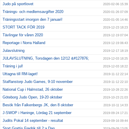
Judo på sportlovet
2020-02-06 15:39
Tränings- och medlemsavgifter 2020
2020-01-26 07:09
Träningsstart imorgon den 7 januari!
2020-01-05 14:46
STORT TACK FÖR 2019
2019-12-23 18:23
Tävlingar för våren 2020
2019-12-19 07:04
Reportage i Norra Halland
2019-12-19 06:43
Julavslutning
2019-12-17 18:19
JULAVSLUTNING, Torsdagen den 12/12 &#127876;
2019-12-03 18:25
Träning i jul!
2019-12-03 18:22
Uttagna till RM-laget!
2019-11-12 22:14
Staffanstorp Judo Games, 9-10 november
2019-11-12 22:10
National Cup i Halmstad, 26 oktober
2019-10-28 22:26
Göteborg Judo Open, 19-20 oktober
2019-10-23 21:03
Besök från Falkenbergs JK, den 8 oktober
2019-10-11 14:33
J-SWOP i Haninge, Lördag 21 september
2019-09-24 17:21
Judits Pokal 14 september - resultat
2019-09-16 09:44
Stort Grattis Fredrik till 2:a Dan
2019-09-09 13:05