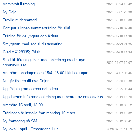
Ansvarsfull träning
2020-08-24 16:42
Ny Dojo!
2020-07-01 23:30
Trevlig midsommar!
2020-06-18 15:00
Kort paus innan sommarträning för alla!
2020-06-16 07:46
Träning för de yngsta och äldsta
2020-05-18 14:36
Smygstart med social distansering
2020-04-23 21:25
Glad &#128035; Påsk!
2020-04-09 14:34
Stöd till föreningslivet med anledning av det nya
2020-04-07 10:07
coronaviruset
Årsmöte, onsdagen den 15/4, 18.00 i klubbstugan
2020-04-07 08:46
Nu går flytten till nya Dojon
2020-03-30 10:38
Uppföljning om corona och idrott
2020-03-25 08:44
Uppdaterad info med anledning av utbrottet av coronavirus
2020-03-19 18:20
Årsmöte 15 april, 18:00
2020-03-18 08:12
Träningen är inställd från måndag 16 mars
2020-03-13 18:02
Ny framgång på SM
2020-02-12 09:41
Ny lokal i april - Omsorgens Hus
2020-02-09 11:13