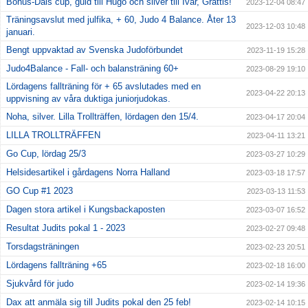
Bohus-Dals cup, guld till Hugo och silver till Ivar, Grattis!
2023-12-04 08:47
Träningsavslut med julfika, + 60, Judo 4 Balance. Åter 13
2023-12-03 10:48
januari.
Bengt uppvaktad av Svenska Judoförbundet
2023-11-19 15:28
Judo4Balance - Fall- och balansträning 60+
2023-08-29 19:10
Lördagens fallträning för + 65 avslutades med en
2023-04-22 20:13
uppvisning av våra duktiga juniorjudokas.
Noha, silver. Lilla Trollträffen, lördagen den 15/4.
2023-04-17 20:04
LILLA TROLLTRÄFFEN
2023-04-11 13:21
Go Cup, lördag 25/3
2023-03-27 10:29
Helsidesartikel i gårdagens Norra Halland
2023-03-18 17:57
GO Cup #1 2023
2023-03-13 11:53
Dagen stora artikel i Kungsbackaposten
2023-03-07 16:52
Resultat Judits pokal 1 - 2023
2023-02-27 09:48
Torsdagsträningen
2023-02-23 20:51
Lördagens fallträning +65
2023-02-18 16:00
Sjukvård för judo
2023-02-14 19:36
Dax att anmäla sig till Judits pokal den 25 feb!
2023-02-14 10:15