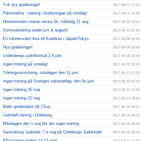
Två nya graderingar!
2017-09-07 17:43
Påminnelse - träning i klubbstugan på söndag!
2017-08-22 19:58
Höstterminen startar vecka 34, måndag 21 aug.
2017-08-05 10:01
Sommarträning under juni & augusti
2017-06-12 07:20
En minnesvärd resa till Kodokan i Japan/Tokyo
2017-06-08 20:56
Nya graderingar!
2017-06-08 20:08
Lindesbergs judofestival 2-4 juni
2017-06-06 20:40
Ingen träning på söndag!
2017-05-30 15:33
Träningsavslutning, söndagen den 11 juni
2017-05-23 07:32
Ingen träning på Sveriges nationaldag, den 6e juni
2017-05-23 07:30
Ingen träning 25 maj
2017-05-21 15:33
Ingen träning 21 maj
2017-05-13 08:53
Malin graderades till 2 kuy
2017-05-10 08:51
Judo4all träning i Göteborg
2017-05-10 08:15
Måndagen den 1 maj blir det ingen träning
2017-04-25 08:40
Samträning Judo4all, 7:e maj på Göteborgs Judoklubb
2017-04-25 08:33
Påskstängt mellan 13-17 april
2017-04-10 21:30