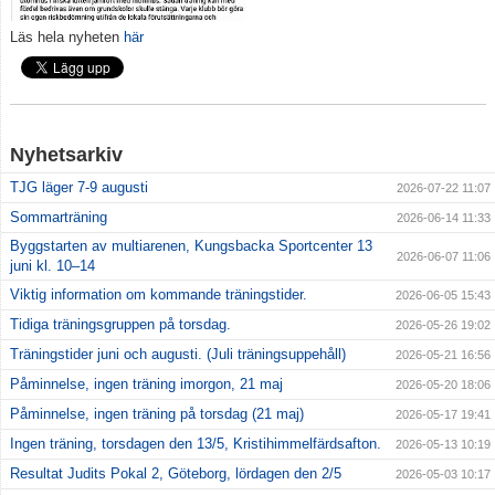
Läs hela nyheten
här
Klubbkläder
Om klubben
Gradering
Nyhetsarkiv
TJG läger 7-9 augusti
Bildgalleri
2026-07-22 11:07
Sommarträning
2026-06-14 11:33
styrelse
Byggstarten av multiarenen, Kungsbacka Sportcenter 13
2026-06-07 11:06
juni kl. 10–14
Drogpolicy
Viktig information om kommande träningstider.
2026-06-05 15:43
Tidiga träningsgruppen på torsdag.
2026-05-26 19:02
Träningstider juni och augusti. (Juli träningsuppehåll)
2026-05-21 16:56
Påminnelse, ingen träning imorgon, 21 maj
2026-05-20 18:06
Påminnelse, ingen träning på torsdag (21 maj)
2026-05-17 19:41
Ingen träning, torsdagen den 13/5, Kristihimmelfärdsafton.
2026-05-13 10:19
Resultat Judits Pokal 2, Göteborg, lördagen den 2/5
2026-05-03 10:17