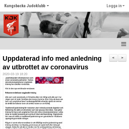
Kungsbacka Judoklubb
Logga in
Hem
Uppdaterad info med anledning
<
>
av utbrottet av coronavirus
Prova Judo
2020-03-19 18:20
Balansträning för vuxna
Senast nytt
Schema
Tävlingar
Judo ordlista