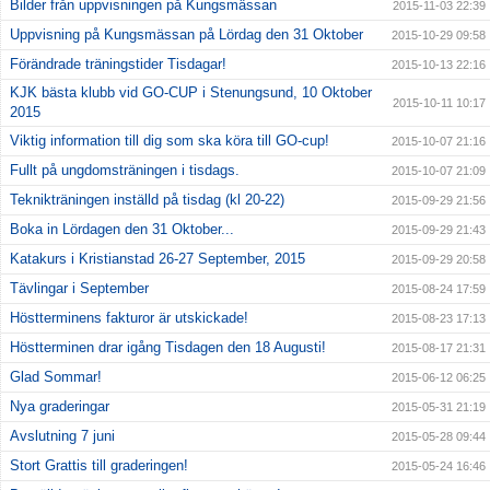
Bilder från uppvisningen på Kungsmässan
2015-11-03 22:39
Uppvisning på Kungsmässan på Lördag den 31 Oktober
2015-10-29 09:58
Förändrade träningstider Tisdagar!
2015-10-13 22:16
KJK bästa klubb vid GO-CUP i Stenungsund, 10 Oktober
2015-10-11 10:17
2015
Viktig information till dig som ska köra till GO-cup!
2015-10-07 21:16
Fullt på ungdomsträningen i tisdags.
2015-10-07 21:09
Teknikträningen inställd på tisdag (kl 20-22)
2015-09-29 21:56
Boka in Lördagen den 31 Oktober...
2015-09-29 21:43
Katakurs i Kristianstad 26-27 September, 2015
2015-09-29 20:58
Tävlingar i September
2015-08-24 17:59
Höstterminens fakturor är utskickade!
2015-08-23 17:13
Höstterminen drar igång Tisdagen den 18 Augusti!
2015-08-17 21:31
Glad Sommar!
2015-06-12 06:25
Nya graderingar
2015-05-31 21:19
Avslutning 7 juni
2015-05-28 09:44
Stort Grattis till graderingen!
2015-05-24 16:46