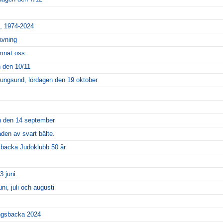
e, 1974-2024
avning
mnat oss.
n den 10/11
ungsund, lördagen den 19 oktober
en den 14 september
den av svart bälte.
sbacka Judoklubb 50 år
3 juni.
uni, juli och augusti
ngsbacka 2024