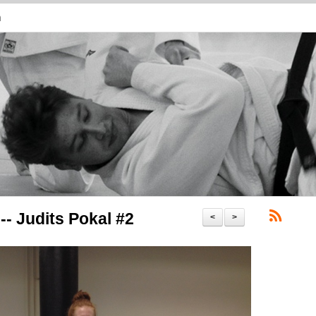
n
-- Judits Pokal #2
<
>