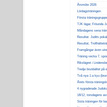
Årsmöte 2026
Lördagsträningen.
Första träningsgruppe
TJK lägar, Fröunda J
Måndagens sena trän
Resultat. Judits poka
Resultat, Trollhättetr
Framgångar även uto
Träning vecka 7, spor
Rikslägret i Lindensb
Tredje brunbältet på 
Två nya 1:a kyu (brunt
Årets första träningsk
4 nygraderade Judok
18/12, torsdagens avs
Sista träningen för ba