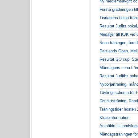
Ny medlemsavgift och
Första graderingen til
Tisdagens tidiga trän
Resultat Judits pokal
Medaljer till KJK vid
Sena träningen, tors
Dalslands Open, Mell
Resultat GO cup, Ste
Måndagens sena trän
Resultat Judiths poka
Nybörjarträning, mån
Tävlingsschema för H
Distriktsträning, Rand
Träningstider hösten
Klubbinformation
Anmälda till landslag
Måndagsträningen för