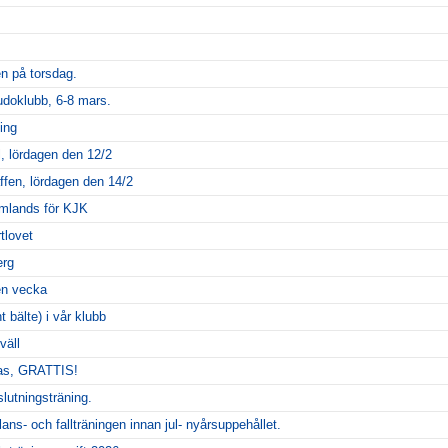
n på torsdag.
udoklubb, 6-8 mars.
ing
l, lördagen den 12/2
äffen, lördagen den 14/2
mlands för KJK
tlovet
erg
en vecka
 bälte) i vår klubb
väll
as, GRATTIS!
lutningsträning.
lans- och fallträningen innan jul- nyårsuppehållet.