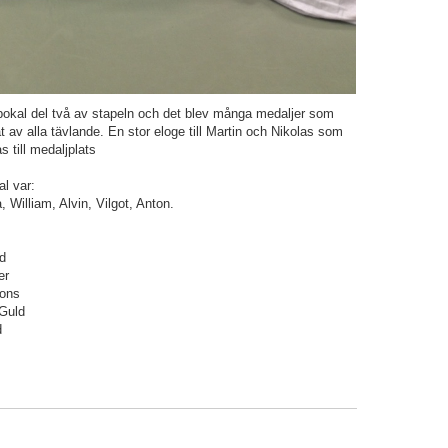
 pokal del två av stapeln och det blev många medaljer som
t av alla tävlande. En stor eloge till Martin och Nikolas som
 till medaljplats
al var:
, William, Alvin, Vilgot, Anton.
d
er
rons
Guld
d