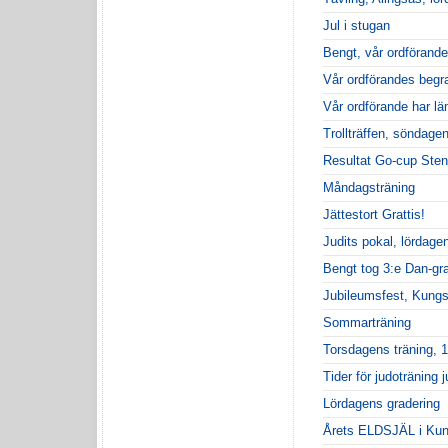
Jul i stugan
Bengt, vår ordförand
Vår ordförandes begr
Vår ordförande har lä
Trollträffen, söndage
Resultat Go-cup Sten
Måndagsträning
Jättestort Grattis!
Judits pokal, lördag
Bengt tog 3:e Dan-gra
Jubileumsfest, Kung
Sommarträning
Torsdagens träning, 1
Tider för judoträning j
Lördagens gradering
Årets ELDSJÄL i Ku