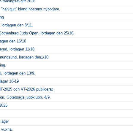
 träningsavgift 2026
l ”halvgult” bland höstens nybörjare.
ing
, lördagen den 8/11.
 Gothenburg Judo Open, lördagen den 25/10.
dagen den 16/10
erud, lördagen 11/10.
nungsund, lördagen den1/10
ing.
l, lördagen den 13/9.
dagar 18-19
T-2025 och VT-2026 publicerat
ori, Göteborgs judoklubb, 4/9.
 2025
släger
 vuxna.