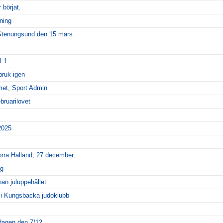
börjat.
ning
Stenungsund den 15 mars.
l 1
 bruk igen
met, Sport Admin
bruarilovet
2025
Norra Halland, 27 december.
ng
nan juluppehållet
la i Kungsbacka judoklubb
rdagen den 7/12