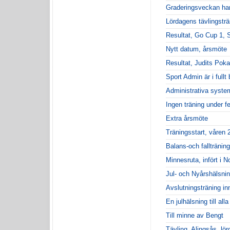
Graderingsveckan har 
Lördagens tävlingsträ
Resultat, Go Cup 1, 
Nytt datum, årsmöte
Resultat, Judits Poka
Sport Admin är i fullt
Administrativa syste
Ingen träning under fe
Extra årsmöte
Träningsstart, våren 
Balans-och fallträning
Minnesruta, infört i 
Jul- och Nyårshälsni
Avslutningsträning in
En julhälsning till al
Till minne av Bengt
Tävling, Alingsås, lö