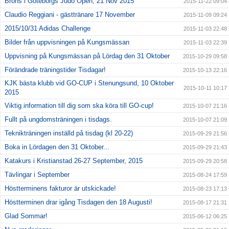
Brons i Göteborgs Judo Open, 21 Nov 2015
2015-11-22 09:04
Claudio Reggiani - gästtränare 17 November
2015-11-09 09:24
2015/10/31 Adidas Challenge
2015-11-03 22:48
Bilder från uppvisningen på Kungsmässan
2015-11-03 22:39
Uppvisning på Kungsmässan på Lördag den 31 Oktober
2015-10-29 09:58
Förändrade träningstider Tisdagar!
2015-10-13 22:16
KJK bästa klubb vid GO-CUP i Stenungsund, 10 Oktober
2015-10-11 10:17
2015
Viktig information till dig som ska köra till GO-cup!
2015-10-07 21:16
Fullt på ungdomsträningen i tisdags.
2015-10-07 21:09
Teknikträningen inställd på tisdag (kl 20-22)
2015-09-29 21:56
Boka in Lördagen den 31 Oktober...
2015-09-29 21:43
Katakurs i Kristianstad 26-27 September, 2015
2015-09-29 20:58
Tävlingar i September
2015-08-24 17:59
Höstterminens fakturor är utskickade!
2015-08-23 17:13
Höstterminen drar igång Tisdagen den 18 Augusti!
2015-08-17 21:31
Glad Sommar!
2015-06-12 06:25