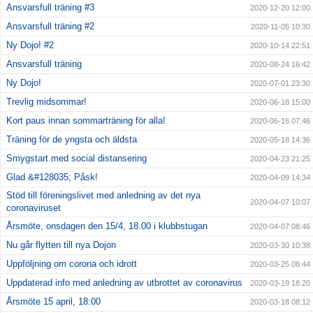
Ansvarsfull träning #3
2020-12-20 12:00
Ansvarsfull träning #2
2020-11-05 10:30
Ny Dojo! #2
2020-10-14 22:51
Ansvarsfull träning
2020-08-24 16:42
Ny Dojo!
2020-07-01 23:30
Trevlig midsommar!
2020-06-18 15:00
Kort paus innan sommarträning för alla!
2020-06-16 07:46
Träning för de yngsta och äldsta
2020-05-18 14:36
Smygstart med social distansering
2020-04-23 21:25
Glad &#128035; Påsk!
2020-04-09 14:34
Stöd till föreningslivet med anledning av det nya
2020-04-07 10:07
coronaviruset
Årsmöte, onsdagen den 15/4, 18.00 i klubbstugan
2020-04-07 08:46
Nu går flytten till nya Dojon
2020-03-30 10:38
Uppföljning om corona och idrott
2020-03-25 08:44
Uppdaterad info med anledning av utbrottet av coronavirus
2020-03-19 18:20
Årsmöte 15 april, 18:00
2020-03-18 08:12