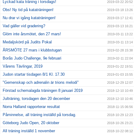
Lyckad kata träning i torsdags!
2019-03-22 20:52
Obs! Ny tid på kataträningen!
2019-03-18 13:26
Nu drar vi igång kataträningen!
2019-03-17 12:41
Vad gäller vid gradering?
2019-03-13 16:21
Glöm inte årsmötet, den 27 mars!
2019-03-11 13:22
Medaljskörd på Judits Pokal
2019-03-11 13:14
ÅRSMÖTE 27 mars i klubbstugan
2019-02-28 15:38
Borås Judo Challenge, 9e februari
2019-02-11 22:04
Vårens Tävlingar, 2019
2019-01-22 19:51
Judon startar tisdagen 8/1 Kl. 17.30
2019-01-03 15:55
"Gemenskap och adrenalin är trions melodi"
2018-12-29 12:07
Förstad schemalagda träningen 8 januari 2019
2018-12-10 10:49
Julträning, torsdagen den 20 december
2018-12-10 10:46
Norra Halland rapporterar resultat
2018-11-15 06:56
Påminnelse, all träning inställd på torsdag.
2018-10-29 12:23
Göteborg Judo Open, 20 oktober
2018-10-26 23:21
All träning inställd 1 november
2018-10-22 08:12