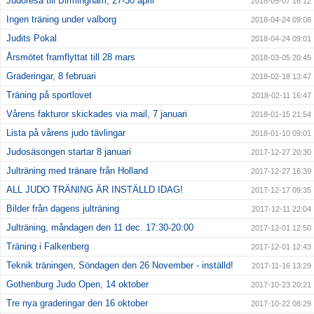
Judoresa till Birmingham, 27-30 april
2018-05-07 16:12
Ingen träning under valborg
2018-04-24 09:08
Judits Pokal
2018-04-24 09:01
Årsmötet framflyttat till 28 mars
2018-03-05 20:45
Graderingar, 8 februari
2018-02-18 13:47
Träning på sportlovet
2018-02-11 16:47
Vårens fakturor skickades via mail, 7 januari
2018-01-15 21:54
Lista på vårens judo tävlingar
2018-01-10 09:01
Judosäsongen startar 8 januari
2017-12-27 20:30
Julträning med tränare från Holland
2017-12-27 16:39
ALL JUDO TRÄNING ÄR INSTÄLLD IDAG!
2017-12-17 09:35
Bilder från dagens julträning
2017-12-11 22:04
Julträning, måndagen den 11 dec. 17:30-20:00
2017-12-01 12:50
Träning i Falkenberg
2017-12-01 12:43
Teknik träningen, Söndagen den 26 November - inställd!
2017-11-16 13:29
Gothenburg Judo Open, 14 oktober
2017-10-23 20:21
Tre nya graderingar den 16 oktober
2017-10-22 08:29