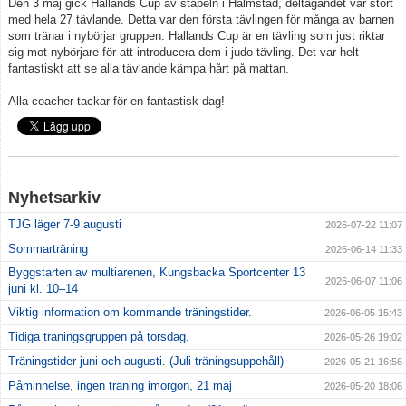
Den 3 maj gick Hallands Cup av stapeln i Halmstad, deltagandet var stort
med hela 27 tävlande. Detta var den första tävlingen för många av barnen
som tränar i nybörjar gruppen. Hallands Cup är en tävling som just riktar
Klubbkläder
sig mot nybörjare för att introducera dem i judo tävling. Det var helt
fantastiskt att se alla tävlande kämpa hårt på mattan.
Om klubben
Alla coacher tackar för en fantastisk dag!
Gradering
Bildgalleri
styrelse
Nyhetsarkiv
TJG läger 7-9 augusti
2026-07-22 11:07
Drogpolicy
Sommarträning
2026-06-14 11:33
Byggstarten av multiarenen, Kungsbacka Sportcenter 13
2026-06-07 11:06
juni kl. 10–14
Viktig information om kommande träningstider.
2026-06-05 15:43
Tidiga träningsgruppen på torsdag.
2026-05-26 19:02
Träningstider juni och augusti. (Juli träningsuppehåll)
2026-05-21 16:56
Påminnelse, ingen träning imorgon, 21 maj
2026-05-20 18:06