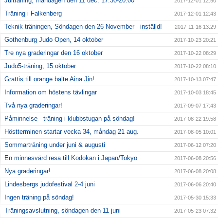
Julträning, måndagen den 11 dec. 17:30-20:00
2017-12-01 12:50
Träning i Falkenberg
2017-12-01 12:43
Teknik träningen, Söndagen den 26 November - inställd!
2017-11-16 13:29
Gothenburg Judo Open, 14 oktober
2017-10-23 20:21
Tre nya graderingar den 16 oktober
2017-10-22 08:29
Judo5-träning, 15 oktober
2017-10-22 08:10
Grattis till orange bälte Aina Jin!
2017-10-13 07:47
Information om höstens tävlingar
2017-10-03 18:45
Två nya graderingar!
2017-09-07 17:43
Påminnelse - träning i klubbstugan på söndag!
2017-08-22 19:58
Höstterminen startar vecka 34, måndag 21 aug.
2017-08-05 10:01
Sommarträning under juni & augusti
2017-06-12 07:20
En minnesvärd resa till Kodokan i Japan/Tokyo
2017-06-08 20:56
Nya graderingar!
2017-06-08 20:08
Lindesbergs judofestival 2-4 juni
2017-06-06 20:40
Ingen träning på söndag!
2017-05-30 15:33
Träningsavslutning, söndagen den 11 juni
2017-05-23 07:32