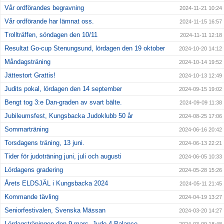
Vår ordförandes begravning
2024-11-21 10:24
Vår ordförande har lämnat oss.
2024-11-15 16:57
Trollträffen, söndagen den 10/11
2024-11-11 12:18
Resultat Go-cup Stenungsund, lördagen den 19 oktober
2024-10-20 14:12
Måndagsträning
2024-10-14 19:52
Jättestort Grattis!
2024-10-13 12:49
Judits pokal, lördagen den 14 september
2024-09-15 19:02
Bengt tog 3:e Dan-graden av svart bälte.
2024-09-09 11:38
Jubileumsfest, Kungsbacka Judoklubb 50 år
2024-08-25 17:06
Sommarträning
2024-06-16 20:42
Torsdagens träning, 13 juni.
2024-06-13 22:21
Tider för judoträning juni, juli och augusti
2024-06-05 10:33
Lördagens gradering
2024-05-28 15:26
Årets ELDSJÄL i Kungsbacka 2024
2024-05-11 21:45
Kommande tävling
2024-04-19 13:27
Seniorfestivalen, Svenska Mässan
2024-03-20 14:27
Lördagsträningen den 9 mars, Judo 4 Balance
2024-03-09 18:48