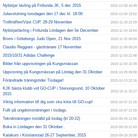
Nybörjar tävling på Frölunda JK, 5 dec 2015
2015-12-09 16:49
Julavslutning torsdagen den 17 dec kl. 18:00
2015-12-04 15:52
Trollträffen/Väst CUP, 28-29 November
2015-11-29 22:29
Nybörjartävling i Frölunda Lördagen den 5e December
2015-11-24 18:54
Brons i Göteborgs Judo Open, 21 Nov 2015
2015-11-22 09:04
Claudio Reggiani - gästtränare 17 November
2015-11-09 09:24
2015/10/31 Adidas Challenge
2015-11-03 22:48
Bilder från uppvisningen på Kungsmässan
2015-11-03 22:39
Uppvisning på Kungsmässan på Lördag den 31 Oktober
2015-10-29 09:58
Förändrade träningstider Tisdagar!
2015-10-13 22:16
KJK bästa klubb vid GO-CUP i Stenungsund, 10 Oktober
2015-10-11 10:17
2015
Viktig information till dig som ska köra till GO-cup!
2015-10-07 21:16
Fullt på ungdomsträningen i tisdags.
2015-10-07 21:09
Teknikträningen inställd på tisdag (kl 20-22)
2015-09-29 21:56
Boka in Lördagen den 31 Oktober...
2015-09-29 21:43
Katakurs i Kristianstad 26-27 September, 2015
2015-09-29 20:58