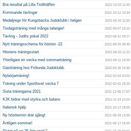
Bra resultat på Lilla Trollträffen
2022-10-25 11:45
Kommande tävlingar
2022-10-12 10:34
Medaljregn för Kungsbacka Judoklubb i helgen
2022-09-20 11:00
Tisdagsträning med många talanger!
2022-09-07 19:10
Tävling - Judits pokal 2022
2022-08-31 09:17
Nytt träningsschema för hösten -22
2022-08-25 09:46
Höstens träningsstart.
2022-08-20 11:22
Ytterligare en vecka med sommarträning
2022-08-11 16:59
Gästträning hos Frölunda Judoklubb.
2022-03-30 14:46
Nybörjarträning!
2022-02-04 20:50
Träning under Sportlovet vecka 7
2022-02-01 18:25
Sista träningarna 2021
2021-12-06 17:07
KJK bidrar med styrka och balans
2021-11-24 10:00
Italiensk hjälp
2021-10-13 18:00
Ny hösttermin drar igång!
2021-08-29 13:00
Äntligen sommar!
2021-06-17 15:00
Slutet på en 25 årig epok?
2021-04-29 09:00