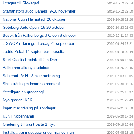
Uttagna till RM-laget!
2019-11-12 22:14
Staffanstorp Judo Games, 9-10 november
2019-11-12 22:10
National Cup i Halmstad, 26 oktober
2019-10-28 22:26
Göteborg Judo Open, 19-20 oktober
2019-10-23 21:03
Besök från Falkenbergs JK, den 8 oktober
2019-10-11 14:33
J-SWOP i Haninge, Lördag 21 september
2019-09-24 17:21
Judits Pokal 14 september - resultat
2019-09-16 09:44
Stort Grattis Fredrik till 2:a Dan
2019-09-09 13:05
Välkomna alla nya judokas!
2019-08-26 20:45
Schemat för HT & sommaträning
2019-07-03 16:05
Sista träningen innan sommaren!
2019-05-30 08:16
Ytterligare en gradering!
2019-05-25 10:37
Nya grader i KJK!
2019-05-21 22:49
Ingen mer träning på söndagar
2019-05-21 08:19
KJK i Köpenhamn
2019-05-20 17:24
Gradering till brunt bälte 1:Kyu
2019-05-19 16:44
Inställda träningsdagar under maj och juni
2019-05-08 15:18