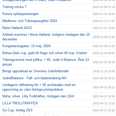
Träning vecka 7
2024-02-08 17:13
Första nybörjarträningen
2024-01-22 18:54
Medlems- och Träningsavgifter 2024
2024-01-21 17:07
Norra Halland,15/22
2023-12-21 19:02
Artikeln kommer i Norra Halland, troligtvis fredagen den 15
2023-12-06 11:25
december.
Kungsbackagalan, 13 maj, 2024.
2023-12-04 21:02
Bohus-Dals cup, guld till Hugo och silver till Ivar, Grattis!
2023-12-04 08:47
Träningsavslut med julfika, + 60, Judo 4 Balance. Åter 13
2023-12-03 10:48
januari.
Bengt uppvaktad av Svenska Judoförbundet
2023-11-19 15:28
Judo4Balance - Fall- och balansträning 60+
2023-08-29 19:10
Lördagens fallträning för + 65 avslutades med en
2023-04-22 20:13
uppvisning av våra duktiga juniorjudokas.
Noha, silver. Lilla Trollträffen, lördagen den 15/4.
2023-04-17 20:04
LILLA TROLLTRÄFFEN
2023-04-11 13:21
Go Cup, lördag 25/3
2023-03-27 10:29