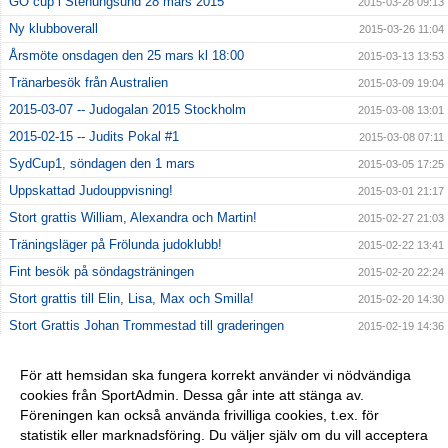
GO cup i Stenungsund 28 mars 2015
2015-03-28 09:13
Ny klubboverall
2015-03-26 11:04
Årsmöte onsdagen den 25 mars kl 18:00
2015-03-13 13:53
Tränarbesök från Australien
2015-03-09 19:04
2015-03-07 -- Judogalan 2015 Stockholm
2015-03-08 13:01
2015-02-15 -- Judits Pokal #1
2015-03-08 07:11
SydCup1, söndagen den 1 mars
2015-03-05 17:25
Uppskattad Judouppvisning!
2015-03-01 21:17
Stort grattis William, Alexandra och Martin!
2015-02-27 21:03
Träningsläger på Frölunda judoklubb!
2015-02-22 13:41
Fint besök på söndagsträningen
2015-02-20 22:24
Stort grattis till Elin, Lisa, Max och Smilla!
2015-02-20 14:30
Stort Grattis Johan Trommestad till graderingen
2015-02-19 14:36
Stort grattis till William, Thim, Alvin, Vilgot!
2015-02-10 14:32
För att hemsidan ska fungera korrekt använder vi nödvändiga
Se hit tjejer!
2015-01-15 23:37
cookies från SportAdmin. Dessa går inte att stänga av.
Nytt tränings schema för VT 2015 börjar att gälla den 20
Föreningen kan också använda frivilliga cookies, t.ex. för
2015-01-14 23:35
januari 2015
statistik eller marknadsföring. Du väljer själv om du vill acceptera