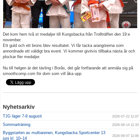
Klubbkläder
Om klubben
Det kom hem två st medaljer till Kungsbacka från Trollträffen den 19:e
november.
Gradering
Ett guld och ett brons blev resultatet. Vi får tacka arangörerna som
annordnade ett väldigt bra event. Vi kommer givitvis tillbaka nästa år och
Bildgalleri
plockar fler medaljer.
styrelse
Nu till helgen är det tävling i Borås, det går fortfarande att anmäla sig på
smoothcomp.com för dom som vill åka upp.
Drogpolicy
Nyhetsarkiv
TJG läger 7-9 augusti
2026-07-22 11:07
Sommarträning
2026-06-14 11:33
Byggstarten av multiarenen, Kungsbacka Sportcenter 13
2026-06-07 11:06
juni kl. 10–14