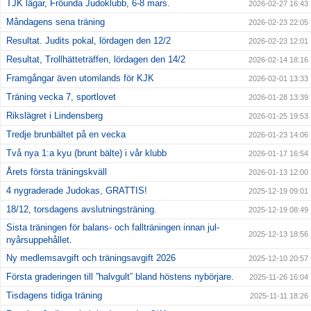
TJK lägar, Fröunda Judoklubb, 6-8 mars.
2026-02-27 16:43
Måndagens sena träning
2026-02-23 22:05
Resultat. Judits pokal, lördagen den 12/2
2026-02-23 12:01
Resultat, Trollhätteträffen, lördagen den 14/2
2026-02-14 18:16
Framgångar även utomlands för KJK
2026-02-01 13:33
Träning vecka 7, sportlovet
2026-01-28 13:39
Rikslägret i Lindensberg
2026-01-25 19:53
Tredje brunbältet på en vecka
2026-01-23 14:06
Två nya 1:a kyu (brunt bälte) i vår klubb
2026-01-17 16:54
Årets första träningskväll
2026-01-13 12:00
4 nygraderade Judokas, GRATTIS!
2025-12-19 09:01
18/12, torsdagens avslutningsträning.
2025-12-19 08:49
Sista träningen för balans- och fallträningen innan jul-
2025-12-13 18:56
nyårsuppehållet.
Ny medlemsavgift och träningsavgift 2026
2025-12-10 20:57
Första graderingen till ”halvgult” bland höstens nybörjare.
2025-11-26 16:04
Tisdagens tidiga träning
2025-11-11 18:26