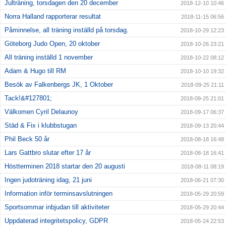
Julträning, torsdagen den 20 december
2018-12-10 10:46
Norra Halland rapporterar resultat
2018-11-15 06:56
Påminnelse, all träning inställd på torsdag.
2018-10-29 12:23
Göteborg Judo Open, 20 oktober
2018-10-26 23:21
All träning inställd 1 november
2018-10-22 08:12
Adam & Hugo till RM
2018-10-10 19:32
Besök av Falkenbergs JK, 1 Oktober
2018-09-25 21:11
Tack!&#127801;
2018-09-25 21:01
Välkomen Cyril Delaunoy
2018-09-17 06:37
Städ & Fix i klubbstugan
2018-09-13 20:44
Phil Beck 50 år
2018-08-18 16:48
Lars Gattbro slutar efter 17 år
2018-08-18 16:41
Höstterminen 2018 startar den 20 augusti
2018-08-11 08:19
Ingen judoträning idag, 21 juni
2018-06-21 07:30
Information inför terminsavslutningen
2018-05-29 20:59
Sportsommar inbjudan till aktiviteter
2018-05-29 20:44
Uppdaterad integritetspolicy, GDPR
2018-05-24 22:53