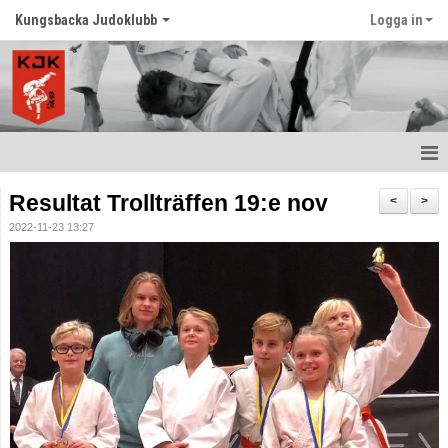
Kungsbacka Judoklubb
Logga in
Hem
Resultat Trollträffen 19:e nov
<
>
2022-11-23 13:27
Prova Judo
Balansträning för vuxna
Senast nytt
Schema
Tävlingar
Judo ordlista