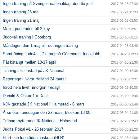
Ingen träning på Sveriges nationaldag, den 6e juni
2017-05-23 07:30
Ingen träning 25 maj
2017-05-21 15:33
Ingen träning 21 maj
2017-05-13 08:53
Malin graderades till 2 kuy
2017-05-10 08:51
Judo4all träning i Göteborg
2017-05-10 08:15
Måndagen den 1 maj blir det ingen träning
2017-04-25 08:40
Samträning Judo4all, 7:e maj på Göteborgs Judoklubb
2017-04-25 08:33
Påskstängt mellan 13-17 april
2017-04-10 21:30
Träning i Halmstad på JK National
2017-04-09 12:38
Reportage i Norra Halland 24 mars!
2017-03-25 09:31
Idrott hela livet, imorgon fredag!
2017-03-23 10:08
Donald & Oskar 1:a Dan!
2017-03-20 21:44
KJK gästade JK National i Halmstad - 6 mars
2017-03-08 21:49
Årsmöte - onsdagen den 22 mars, klockan 18.00
2017-03-04 21:09
Tränarutbyte med JK National i Halmstad
2017-02-28 09:43
Judits Pokal #1 - 25 februari 2017
2017-02-26 21:20
Hjärt och lungräddningskurs (HLR)
2017-02-26 21:06